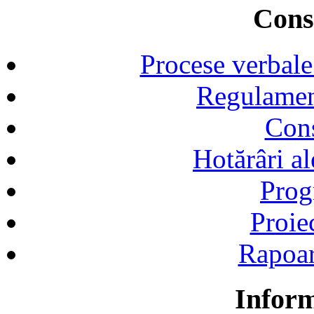
Consi
Procese verbale
Regulamen
Cons
Hotărâri al
Prog
Proie
Rapoart
Inform