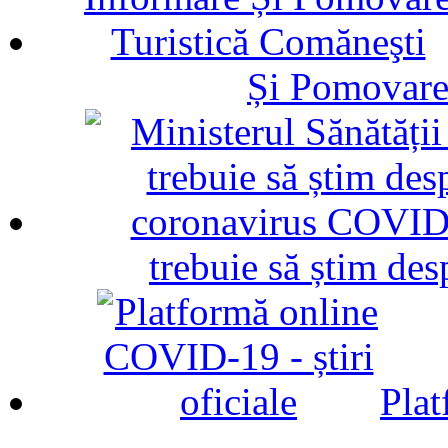
Și Pomovare
trebuie să știm d
Plat