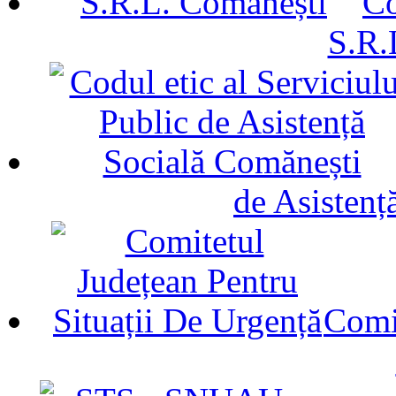
Co
S.R.
de Asistenț
Comit