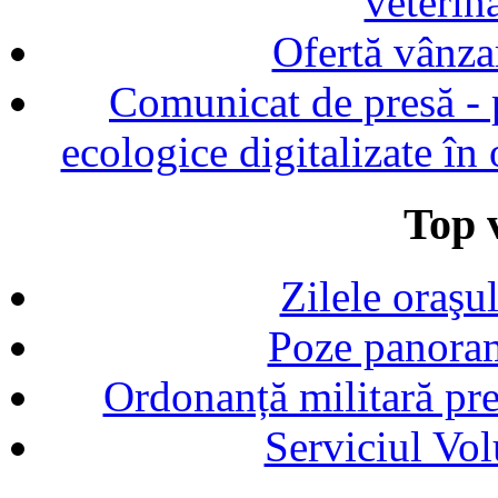
veterin
Ofertă vânza
Comunicat de presă - p
ecologice digitalizate în
Top v
Zilele oraşu
Poze panoram
Ordonanță militară p
Serviciul Vol