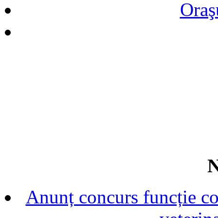
Oraş
N
Anunț concurs funcție con