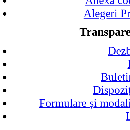
Anexa coef
Alegeri Pr
Transpare
Dezb
Buleti
Dispozi
Formulare și modalit