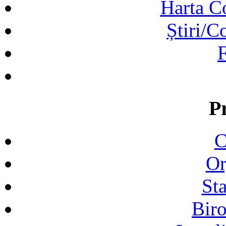
Harta C
Știri/C
F
P
C
Or
Sta
Biro