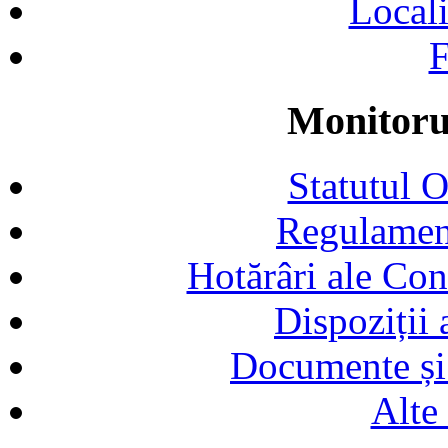
Locali
F
Monitorul
Statutul 
Regulamen
Hotărâri ale Con
Dispoziții
Documente și 
Alte