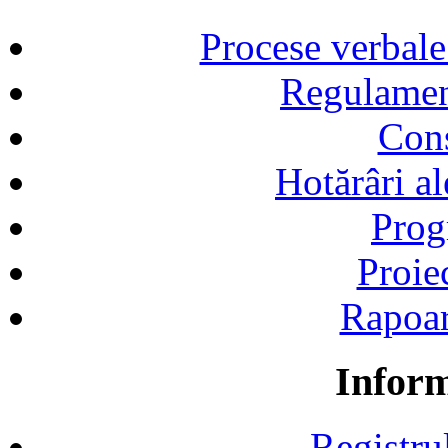
Procese verbale
Regulamen
Cons
Hotărâri al
Prog
Proie
Rapoart
Inform
Registru