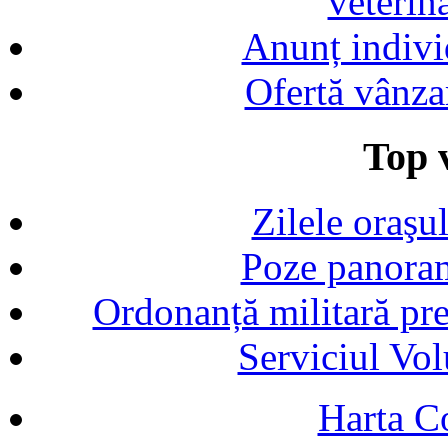
veterin
Anunț indivi
Ofertă vânza
Top v
Zilele oraşu
Poze panoram
Ordonanță militară p
Serviciul Vol
Harta C