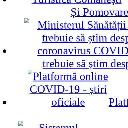
Și Pomovare
trebuie să știm d
Plat