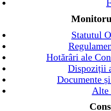
F
Monitorul
Statutul 
Regulamen
Hotărâri ale Con
Dispoziții
Documente și 
Alte
Consi