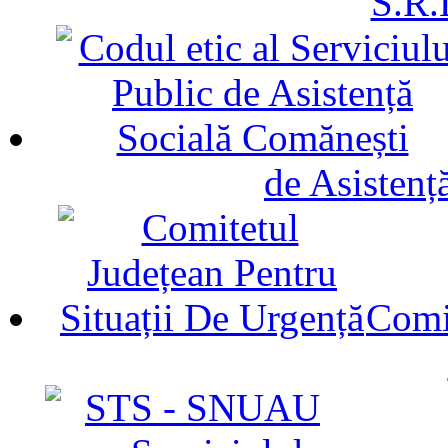
S.R.
de Asistenț
Comit