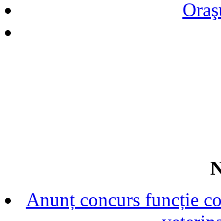
Oraş
N
Anunț concurs funcție con