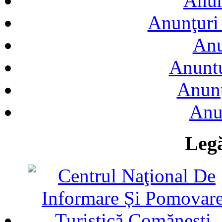
Anun
Anunţuri 
Anu
Anuntu
Anunţ
Anu
Legă