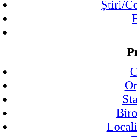
Știri/C
F
P
C
Or
Sta
Biro
Locali