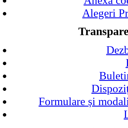
Anexa coef
Alegeri Pr
Transpare
Dezb
Buleti
Dispozi
Formulare și modalit