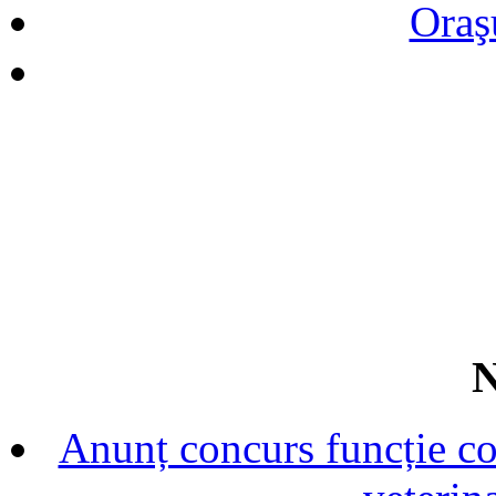
Oraş
N
Anunț concurs funcție con