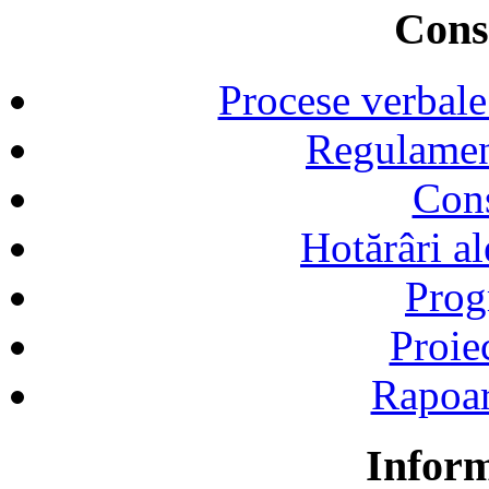
Consi
Procese verbale
Regulamen
Cons
Hotărâri al
Prog
Proie
Rapoart
Inform