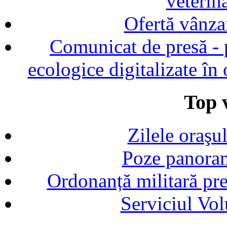
veterin
Ofertă vânza
Comunicat de presă - p
ecologice digitalizate în
Top v
Zilele oraşu
Poze panoram
Ordonanță militară p
Serviciul Vol