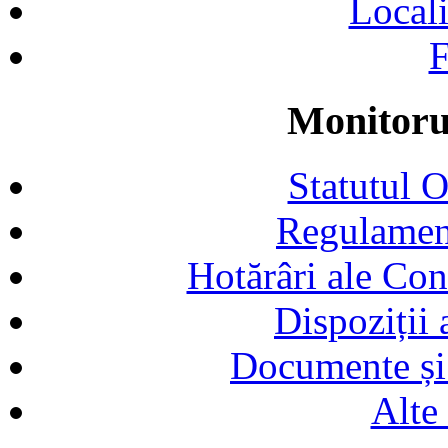
Locali
F
Monitorul
Statutul 
Regulamen
Hotărâri ale Con
Dispoziții
Documente și 
Alte