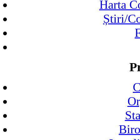
Harta C
Știri/C
F
P
C
Or
Sta
Biro