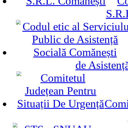
Co
S.R.
de Asistenț
Comit