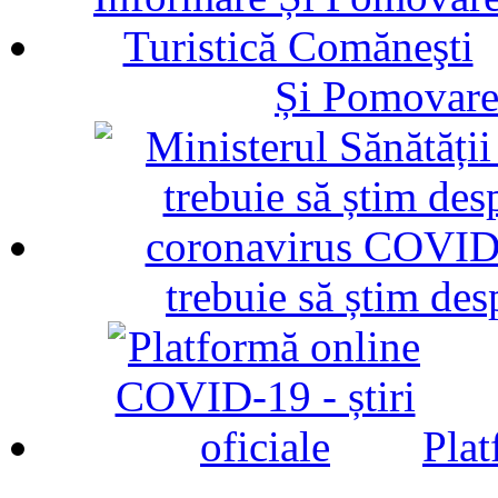
Și Pomovare
trebuie să știm d
Plat