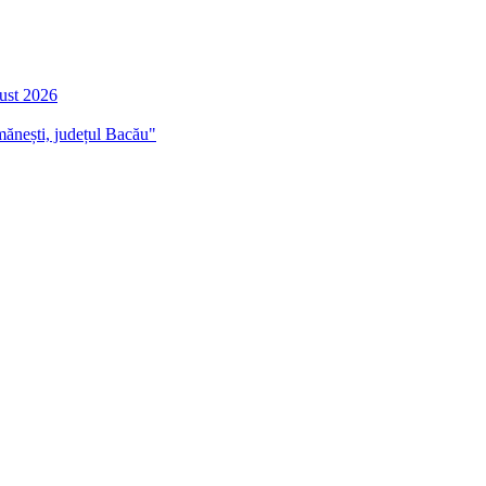
gust 2026
mănești, județul Bacău"