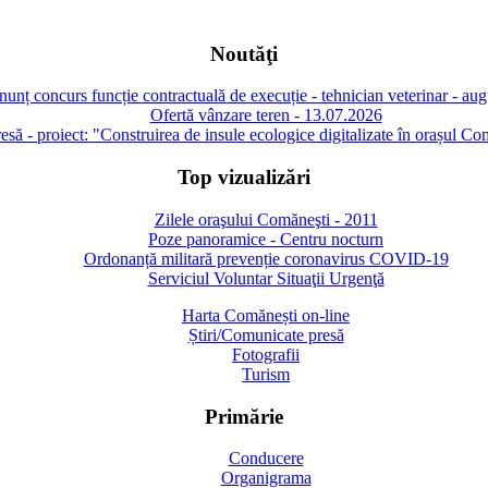
Noutăţi
unț concurs funcție contractuală de execuție - tehnician veterinar - au
Ofertă vânzare teren - 13.07.2026
să - proiect: "Construirea de insule ecologice digitalizate în orașul Co
Top vizualizări
Zilele oraşului Comăneşti - 2011
Poze panoramice - Centru nocturn
Ordonanță militară prevenție coronavirus COVID-19
Serviciul Voluntar Situaţii Urgenţă
Harta Comănești on-line
Știri/Comunicate presă
Fotografii
Turism
Primărie
Conducere
Organigrama