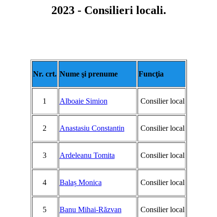
2023 - Consilieri locali.
Nr. crt.
Nume şi prenume
Funcţia
1
Alboaie Simion
Consilier local
2
Anastasiu Constantin
Consilier local
3
Ardeleanu Tomita
Consilier local
4
Balaș Monica
Consilier local
5
Banu Mihai-Răzvan
Consilier local