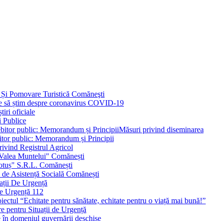
 Și Pomovare Turistică Comăneşti
uie să știm despre coronavirus COVID-19
iri oficiale
i Publice
Măsuri privind diseminarea
bitor public: Memorandum și Principii
ivind Registrul Agricol
 Valea Muntelui" Comănești
otuș" S.R.L. Comănești
c de Asistență Socială Comănești
ații De Urgență
e Urgență 112
ctul “Echitate pentru sănătate, echitate pentru o viață mai bună!”
e pentru Situații de Urgență
e în domeniul guvernării deschise