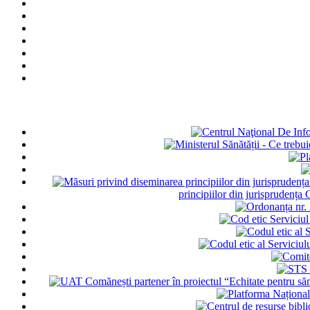
principiilor din jurisprudența