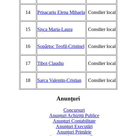
14
Prisacariu Elena Mihaela
Consilier local
15
Șișca Maria-Laura
Consilier local
16
Șopârtoc Teofil-Cristinel
Consilier local
17
Tiboi Claudiu
Consilier local
18
Sarca Valentin-Cristian
Consilier local
Anunţuri
Concursuri
Anunțuri Achiziții Publice
Anunţuri Contabilitate
Anunţuri Executări
Anunţuri Primărie