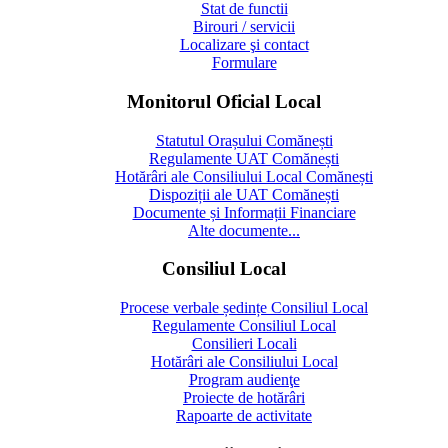
Stat de functii
Birouri / servicii
Localizare şi contact
Formulare
Monitorul Oficial Local
Statutul Orașului Comănești
Regulamente UAT Comănești
Hotărâri ale Consiliului Local Comănești
Dispoziții ale UAT Comănești
Documente și Informații Financiare
Alte documente...
Consiliul Local
Procese verbale ședințe Consiliul Local
Regulamente Consiliul Local
Consilieri Locali
Hotărâri ale Consiliului Local
Program audienţe
Proiecte de hotărâri
Rapoarte de activitate