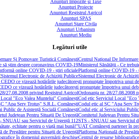
Anunţuri Impozite şi Taxe
Anunţuri Proiecte
Anunţuri Registrul Agricol
Anunţuri SPAS
Anunturi Stare Civila
Anunţuri Urbanism
Anunțuri Mediu
Legături utile
Centrul Naţional De Informare
Ministerul Sănătății - Ce treb
Platformă online COVID-19 - șt
Sistemul Electronic de Achiziți
 CEDO ce vizează hotărârile judecătorești pronunțate împotriva unui de
Ordonanța nr. 28/27.08.2008 pr
Cod etic Serviciul Local "Eco
Codul etic al SC "Apa Serv Tr
Codul etic al Serviciului Publi
Comitetul Județean Pentru Situ
STS - SNUAU sau Serviciul d
UAT Comănești partener în proie
Platforma Națională de Pregătir
Centrul de resurse bibliografic