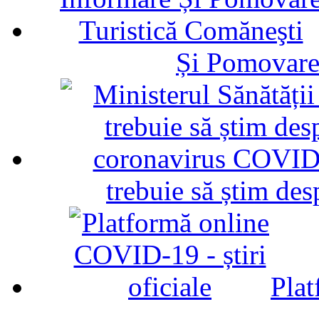
Și Pomovare
trebuie să știm d
Plat