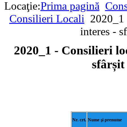
Locaţie:
Prima pagină
Cons
Consilieri Locali
2020_1 -
interes - s
2020_1 - Consilieri loc
sfârși
Nr. crt.
Nume şi prenume