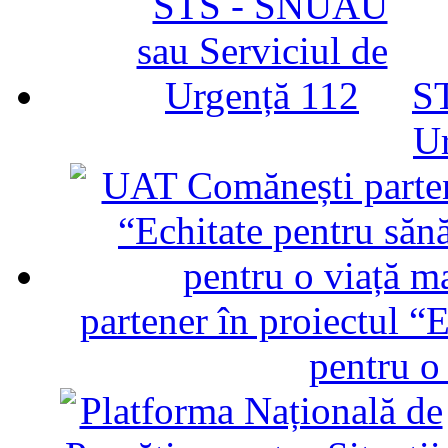
ST
U
partener în proiectul “E
pentru o