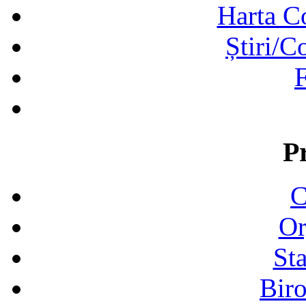
Harta C
Știri/C
F
P
C
Or
Sta
Biro