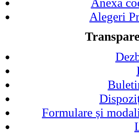
Anexa coef
Alegeri Pr
Transpare
Dezb
Buleti
Dispozi
Formulare și modalit