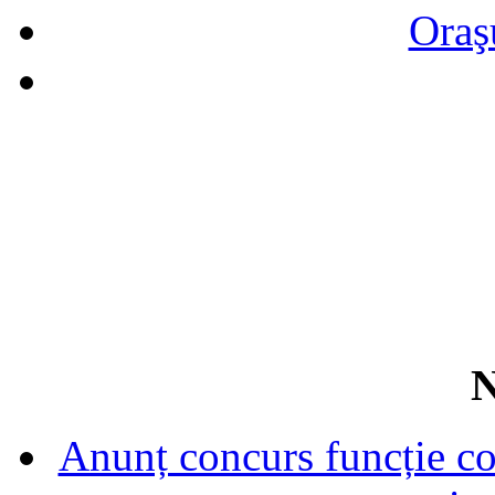
Oraş
N
Anunț concurs funcție con