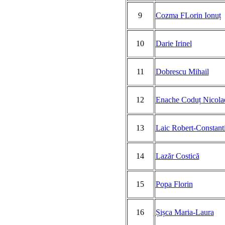
9
Cozma FLorin Ionuț
10
Darie Irinel
11
Dobrescu Mihail
12
Enache Coduț Nicola
13
Laic Robert-Constant
14
Lazăr Costică
15
Popa Florin
16
Șișca Maria-Laura