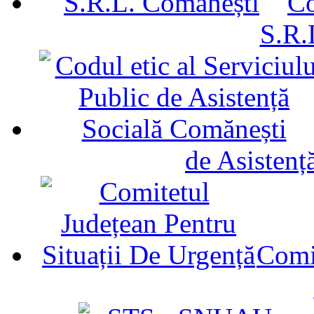
Co
S.R.
de Asistenț
Comit