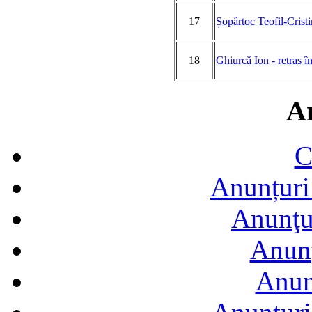
17
Șopârtoc Teofil-Cristi
18
Ghiurcă Ion - retras î
A
C
Anunțuri 
Anunţur
Anunţ
Anun