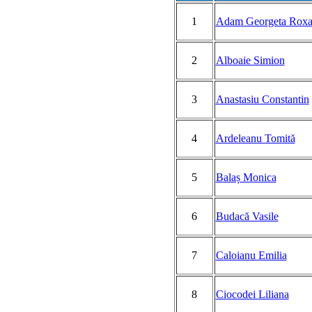
1
Adam Georgeta Rox
2
Alboaie Simion
3
Anastasiu Constantin
4
Ardeleanu Tomită
5
Balaș Monica
6
Budacă Vasile
7
Caloianu Emilia
8
Ciocodei Liliana