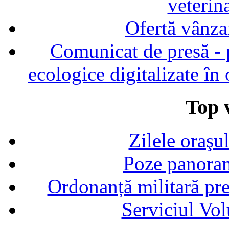
veterin
Ofertă vânza
Comunicat de presă - p
ecologice digitalizate în
Top v
Zilele oraşu
Poze panoram
Ordonanță militară p
Serviciul Vol