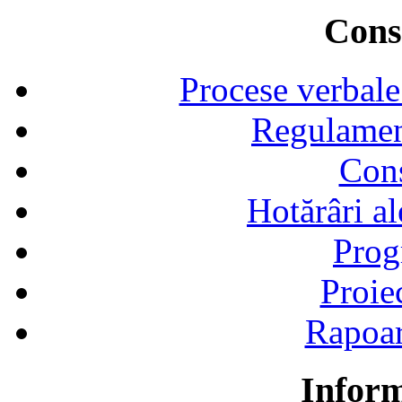
Consi
Procese verbale
Regulamen
Cons
Hotărâri al
Prog
Proie
Rapoart
Inform