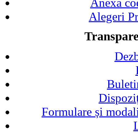
Anexa coef
Alegeri Pr
Transpare
Dezb
Buleti
Dispozi
Formulare și modalit