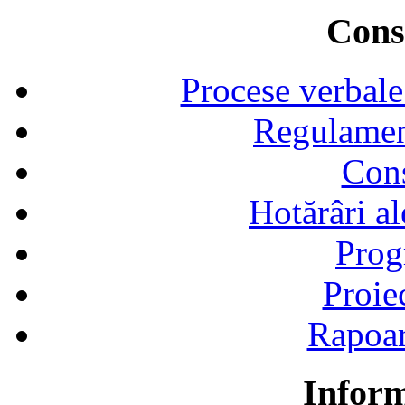
Consi
Procese verbale
Regulamen
Cons
Hotărâri al
Prog
Proie
Rapoart
Inform