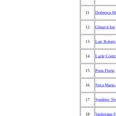
11
Dobrescu Mi
12
Ghiurcă Ion
13
Laic Robert
14
Lazăr Costi
15
Popa Florin
16
Șișca Maria
17
Șopârtoc Teo
18
Vașlovanu Ș