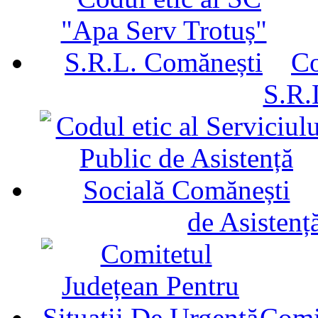
Co
S.R.
de Asistenț
Comit