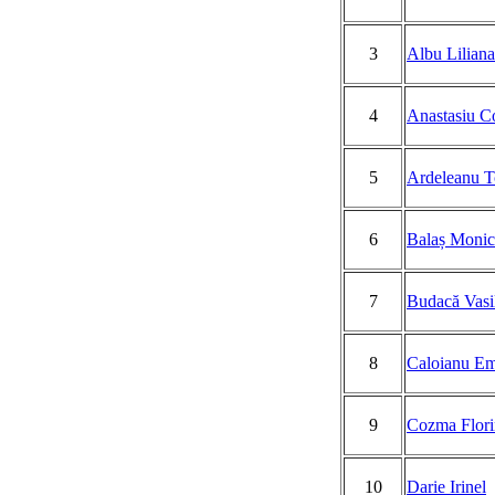
3
Albu Liliana
4
Anastasiu C
5
Ardeleanu T
6
Balaș Monic
7
Budacă Vasi
8
Caloianu Em
9
Cozma Flori
10
Darie Irinel