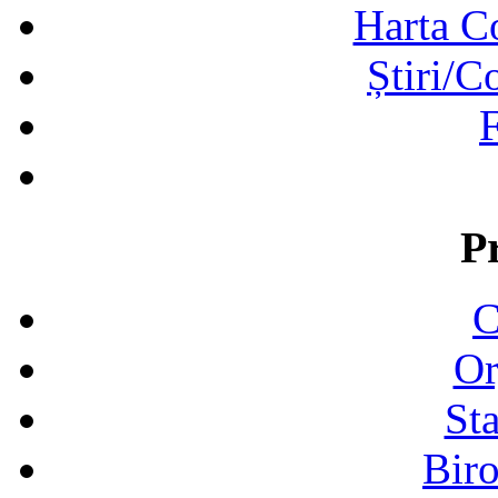
Harta C
Știri/C
F
P
C
Or
Sta
Biro