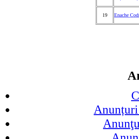
19
Enache Codr
A
C
Anunțuri 
Anunţur
Anunţ