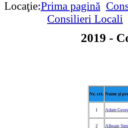
Locaţie:
Prima pagină
Cons
Consilieri Locali
2019 - Co
Nr. crt.
Nume şi pr
1
Adam Georg
2
Alboaie Sim