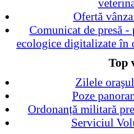
veterin
Ofertă vânza
Comunicat de presă - p
ecologice digitalizate în
Top v
Zilele oraşu
Poze panoram
Ordonanță militară p
Serviciul Vol