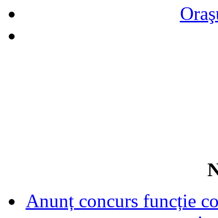
Oraş
N
Anunț concurs funcție con