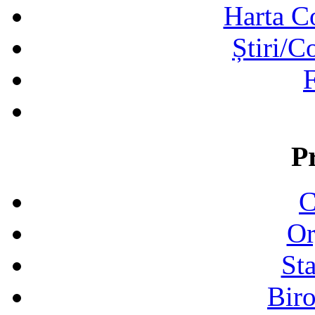
Harta C
Știri/C
F
P
C
Or
Sta
Biro