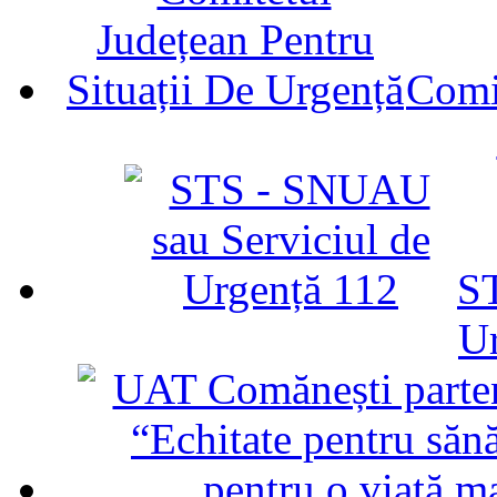
Comit
ST
U