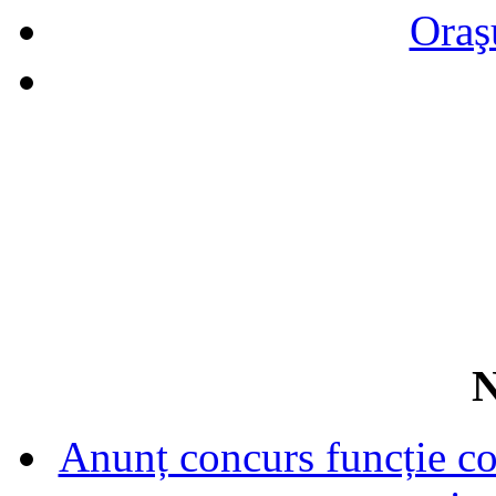
Oraş
N
Anunț concurs funcție con