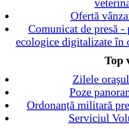
veterin
Ofertă vânza
Comunicat de presă - p
ecologice digitalizate în
Top v
Zilele oraşu
Poze panoram
Ordonanță militară p
Serviciul Vol