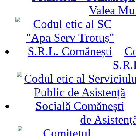
Valea Mu
Co
S.R.
de Asistenț