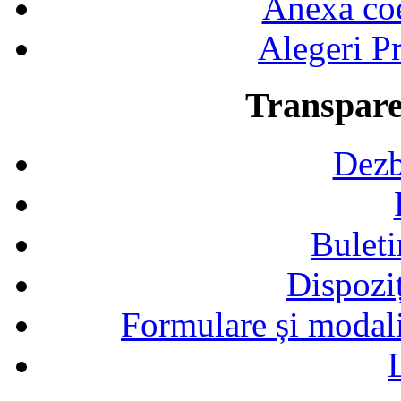
Anexa coef
Alegeri Pr
Transpare
Dezb
Buleti
Dispozi
Formulare și modalit