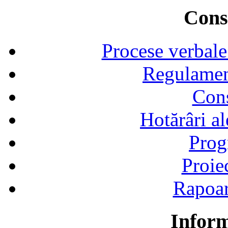
Consi
Procese verbale
Regulamen
Cons
Hotărâri al
Prog
Proie
Rapoart
Inform