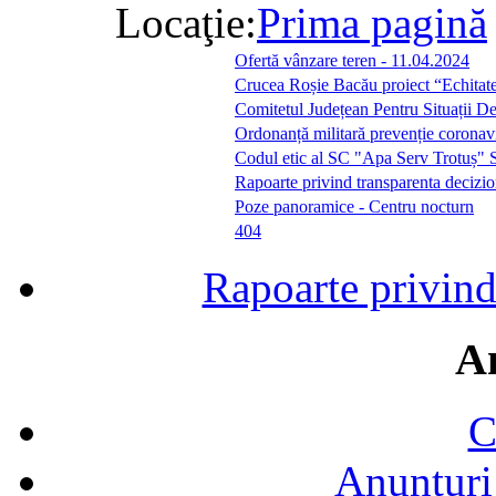
Locaţie:
Prima pagină
Ofertă vânzare teren - 11.04.2024
Crucea Roșie Bacău proiect “Echitate 
Comitetul Județean Pentru Situații D
Ordonanță militară prevenție coron
Codul etic al SC "Apa Serv Trotuș" 
Rapoarte privind transparenta decizio
Poze panoramice - Centru nocturn
404
Rapoarte privind
A
C
Anunțuri 