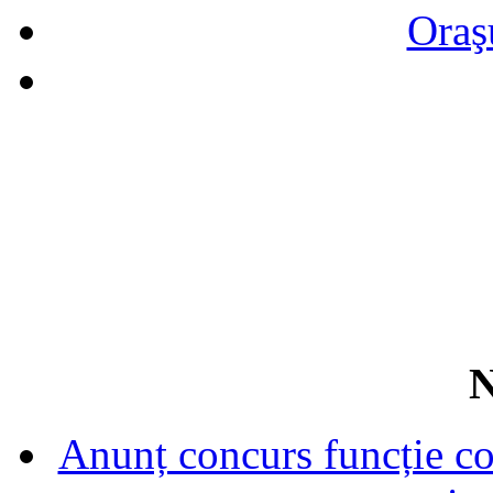
Oraş
N
Anunț concurs funcție con