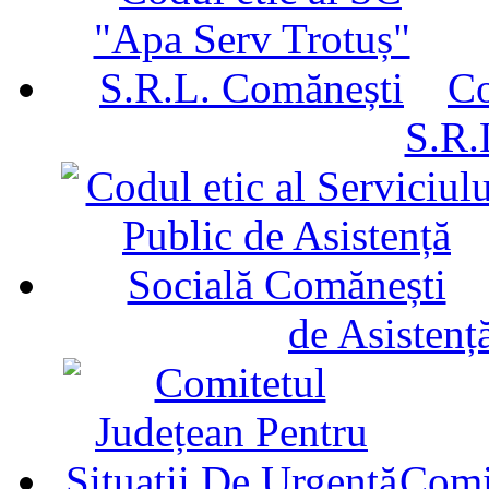
Co
S.R.
de Asistenț
Comit