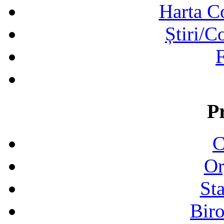
Harta C
Știri/C
F
P
C
Or
Sta
Biro