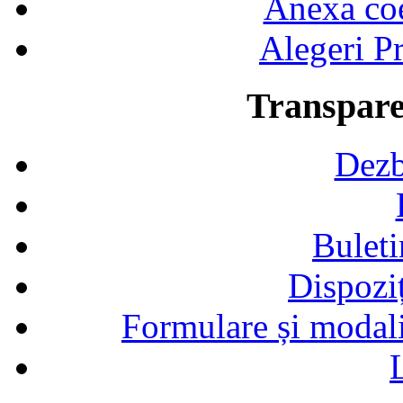
Anexa coef
Alegeri Pr
Transpare
Dezb
Buleti
Dispozi
Formulare și modalit