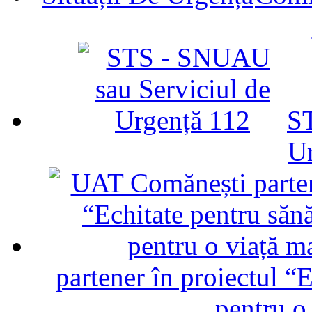
ST
U
partener în proiectul “E
pentru o