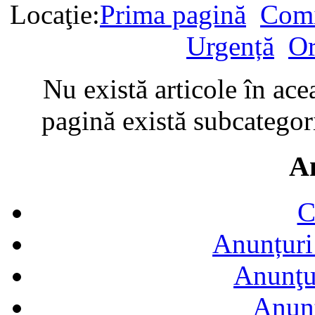
Locaţie:
Prima pagină
Comi
Urgență
Or
Nu există articole în ace
pagină există subcategori
A
C
Anunțuri 
Anunţur
Anunţ