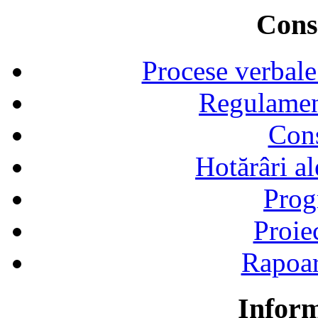
Consi
Procese verbale
Regulamen
Cons
Hotărâri al
Prog
Proie
Rapoart
Inform