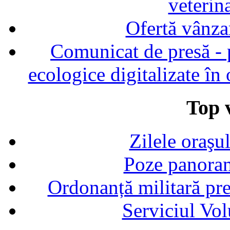
veterin
Ofertă vânza
Comunicat de presă - p
ecologice digitalizate în
Top v
Zilele oraşu
Poze panoram
Ordonanță militară p
Serviciul Vol