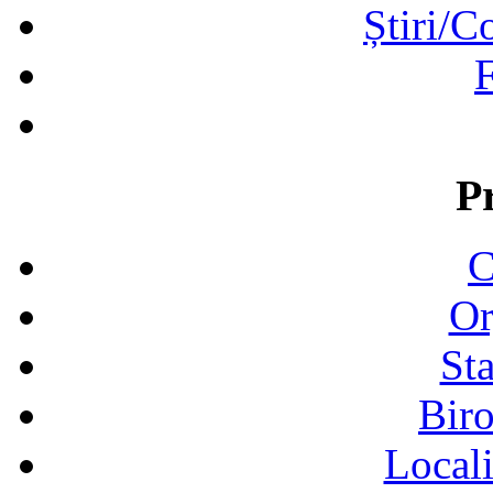
Știri/C
F
P
C
Or
Sta
Biro
Locali