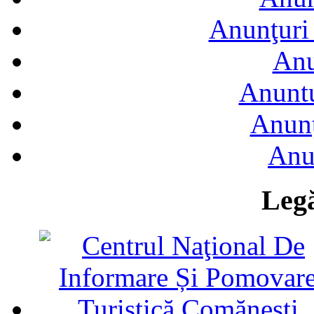
Anunţuri 
Anu
Anuntu
Anunţ
Anu
Legă