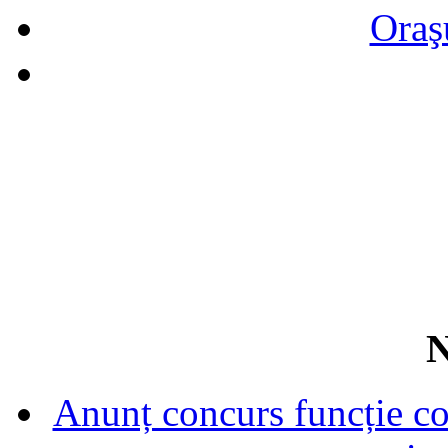
Oraş
N
Anunț concurs funcție con