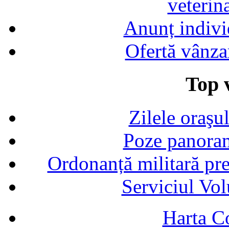
veterin
Anunț indivi
Ofertă vânza
Top v
Zilele oraşu
Poze panoram
Ordonanță militară p
Serviciul Vol
Harta C