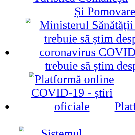
Și Pomovare
trebuie să știm d
Plat