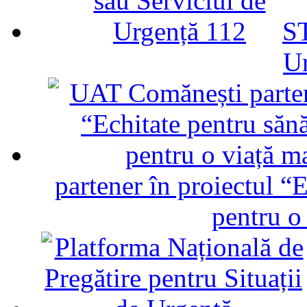
ST
U
partener în proiectul “E
pentru o