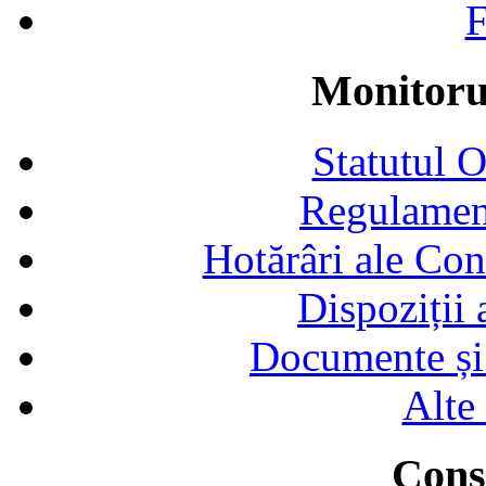
F
Monitorul
Statutul 
Regulamen
Hotărâri ale Con
Dispoziții
Documente și 
Alte
Consi