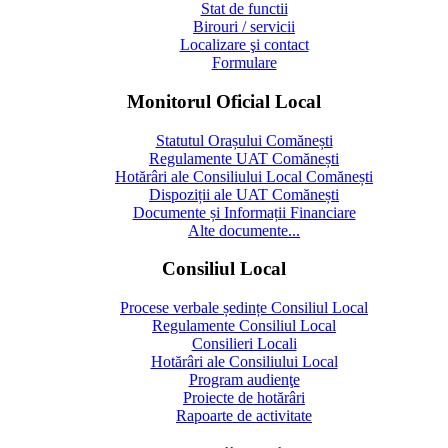
Stat de functii
Birouri / servicii
Localizare şi contact
Formulare
Monitorul Oficial Local
Statutul Orașului Comănești
Regulamente UAT Comănești
Hotărâri ale Consiliului Local Comănești
Dispoziții ale UAT Comănești
Documente și Informații Financiare
Alte documente...
Consiliul Local
Procese verbale ședințe Consiliul Local
Regulamente Consiliul Local
Consilieri Locali
Hotărâri ale Consiliului Local
Program audienţe
Proiecte de hotărâri
Rapoarte de activitate