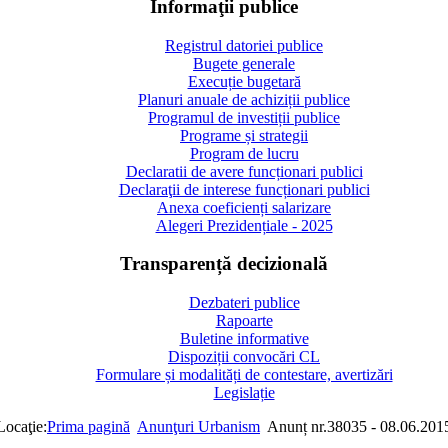
Informaţii publice
Registrul datoriei publice
Bugete generale
Execuție bugetară
Planuri anuale de achiziții publice
Programul de investiții publice
Programe și strategii
Program de lucru
Declaratii de avere funcționari publici
Declaraţii de interese funcționari publici
Anexa coeficienți salarizare
Alegeri Prezidențiale - 2025
Transparență decizională
Dezbateri publice
Rapoarte
Buletine informative
Dispoziții convocări CL
Formulare și modalități de contestare, avertizări
Legislație
Locaţie:
Prima pagină
Anunţuri Urbanism
Anunț nr.38035 - 08.06.201