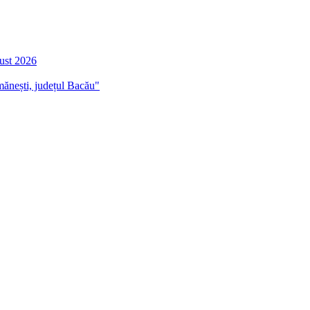
gust 2026
mănești, județul Bacău"