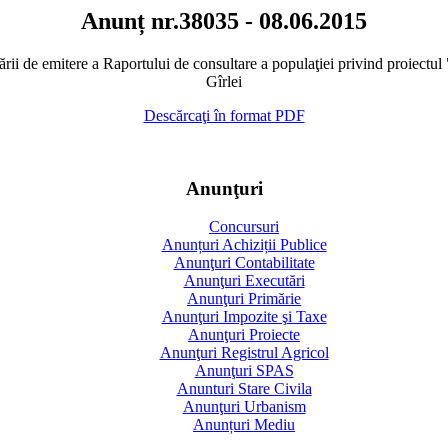
Anunț nr.38035 - 08.06.2015
ii de emitere a Raportului de consultare a populaţiei privind proiectul 
Gîrlei
Descărcaţi în format PDF
Anunţuri
Concursuri
Anunțuri Achiziții Publice
Anunţuri Contabilitate
Anunţuri Executări
Anunţuri Primărie
Anunţuri Impozite şi Taxe
Anunţuri Proiecte
Anunţuri Registrul Agricol
Anunţuri SPAS
Anunturi Stare Civila
Anunţuri Urbanism
Anunțuri Mediu