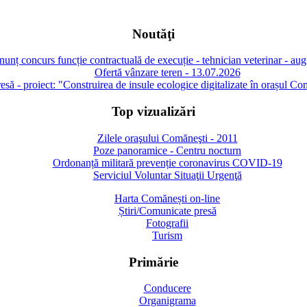
Noutăţi
unț concurs funcție contractuală de execuție - tehnician veterinar - au
Ofertă vânzare teren - 13.07.2026
să - proiect: "Construirea de insule ecologice digitalizate în orașul Co
Top vizualizări
Zilele oraşului Comăneşti - 2011
Poze panoramice - Centru nocturn
Ordonanță militară prevenție coronavirus COVID-19
Serviciul Voluntar Situaţii Urgenţă
Harta Comănești on-line
Știri/Comunicate presă
Fotografii
Turism
Primărie
Conducere
Organigrama