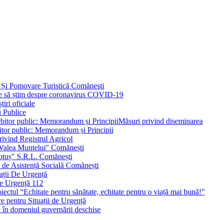
 Și Pomovare Turistică Comăneşti
uie să știm despre coronavirus COVID-19
iri oficiale
i Publice
Măsuri privind diseminarea
bitor public: Memorandum și Principii
ivind Registrul Agricol
 Valea Muntelui" Comănești
otuș" S.R.L. Comănești
c de Asistență Socială Comănești
ații De Urgență
e Urgență 112
ctul “Echitate pentru sănătate, echitate pentru o viață mai bună!”
e pentru Situații de Urgență
e în domeniul guvernării deschise