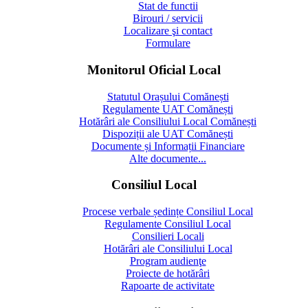
Stat de functii
Birouri / servicii
Localizare şi contact
Formulare
Monitorul Oficial Local
Statutul Orașului Comănești
Regulamente UAT Comănești
Hotărâri ale Consiliului Local Comănești
Dispoziții ale UAT Comănești
Documente și Informații Financiare
Alte documente...
Consiliul Local
Procese verbale ședințe Consiliul Local
Regulamente Consiliul Local
Consilieri Locali
Hotărâri ale Consiliului Local
Program audienţe
Proiecte de hotărâri
Rapoarte de activitate