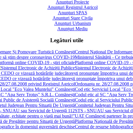
Anunţuri Proiecte
Anunţuri Registrul Agricol
Anunţuri SPAS
Anunturi Stare Civila
Anunţuri Urbanism
Anunțuri Mediu
Legături utile
Centrul Naţional De Informare
Ministerul Sănătății - Ce treb
Platformă online COVID-19 - șt
Sistemul Electronic de Achiziți
 CEDO ce vizează hotărârile judecătorești pronunțate împotriva unui de
Ordonanța nr. 28/27.08.2008 pr
Cod etic Serviciul Local "Eco
Codul etic al SC "Apa Serv Tr
Codul etic al Serviciului Publi
Comitetul Județean Pentru Situ
STS - SNUAU sau Serviciul d
UAT Comănești partener în proie
Platforma Națională de Pregătir
Centrul de resurse bibliografic