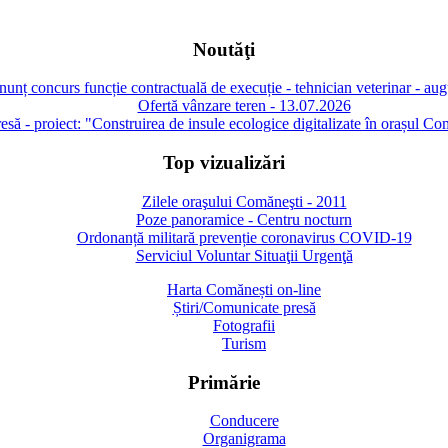
Noutăţi
unț concurs funcție contractuală de execuție - tehnician veterinar - au
Ofertă vânzare teren - 13.07.2026
să - proiect: "Construirea de insule ecologice digitalizate în orașul Co
Top vizualizări
Zilele oraşului Comăneşti - 2011
Poze panoramice - Centru nocturn
Ordonanță militară prevenție coronavirus COVID-19
Serviciul Voluntar Situaţii Urgenţă
Harta Comănești on-line
Știri/Comunicate presă
Fotografii
Turism
Primărie
Conducere
Organigrama