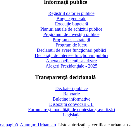
Informaţii publice
Registrul datoriei publice
Bugete generale
Execuție bugetară
Planuri anuale de achiziții publice
Programul de investiții publice
Programe și strategii
Program de lucru
Declaratii de avere funcționari publici
Declaraţii de interese funcționari publici
Anexa coeficienți salarizare
Alegeri Prezidențiale - 2025
Transparență decizională
Dezbateri publice
Rapoarte
Buletine informative
Dispoziții convocări CL
Formulare și modalități de contestare, avertizări
Legislație
ma pagină
Anunţuri Urbanism
Liste autorizații și certificate urbanism