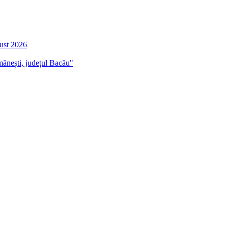
gust 2026
mănești, județul Bacău"