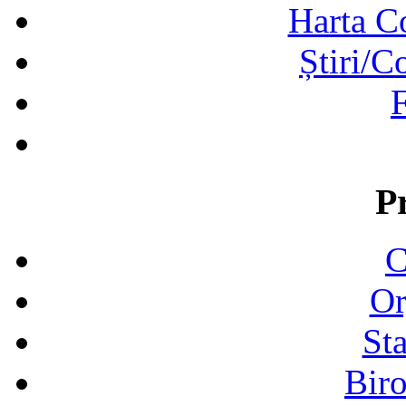
Harta C
Știri/C
F
P
C
Or
Sta
Biro