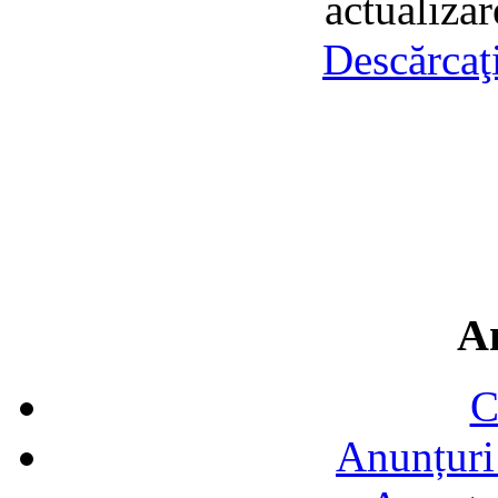
actualiza
Descărcaţ
A
C
Anunțuri 