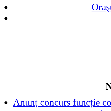
Oraş
N
Anunț concurs funcție con