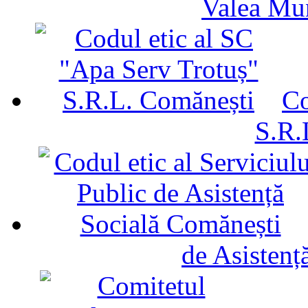
Valea Mu
Co
S.R.
de Asistenț