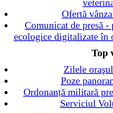
veterin
Ofertă vânza
Comunicat de presă - p
ecologice digitalizate în
Top v
Zilele oraşu
Poze panoram
Ordonanță militară p
Serviciul Vol