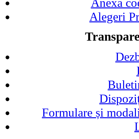
Anexa coef
Alegeri Pr
Transpare
Dezb
Buleti
Dispozi
Formulare și modalit