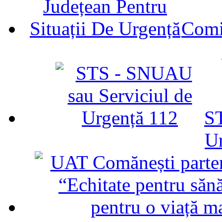
Comit
ST
U