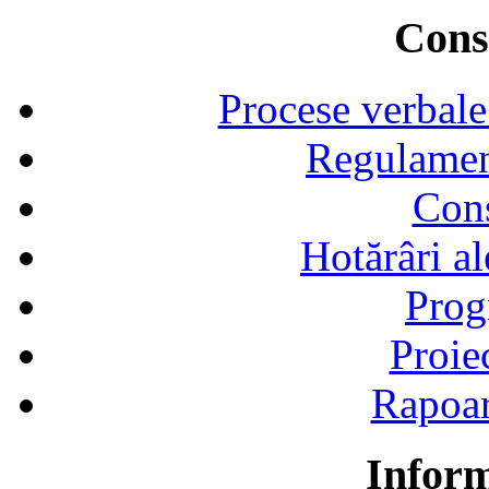
Consi
Procese verbale
Regulamen
Cons
Hotărâri al
Prog
Proie
Rapoart
Inform