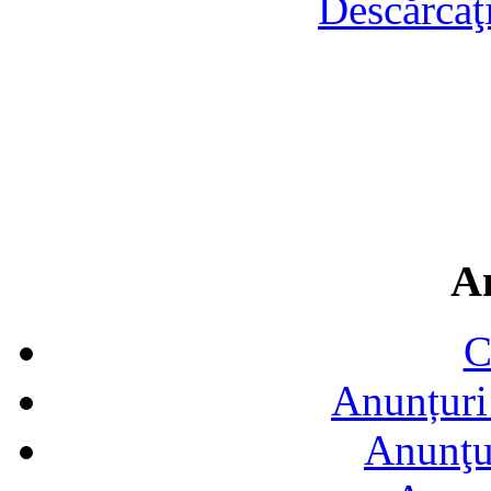
Descărcaţ
A
C
Anunțuri 
Anunţur