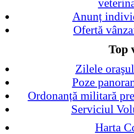
veterin
Anunț indivi
Ofertă vânza
Top v
Zilele oraşu
Poze panoram
Ordonanță militară p
Serviciul Vol
Harta C