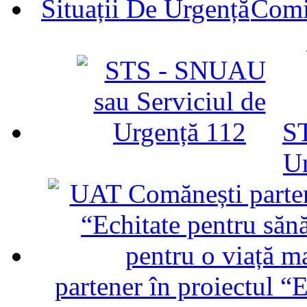
Comit
ST
U
partener în proiectul “E