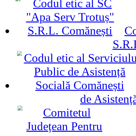
Co
S.R.
de Asistenț