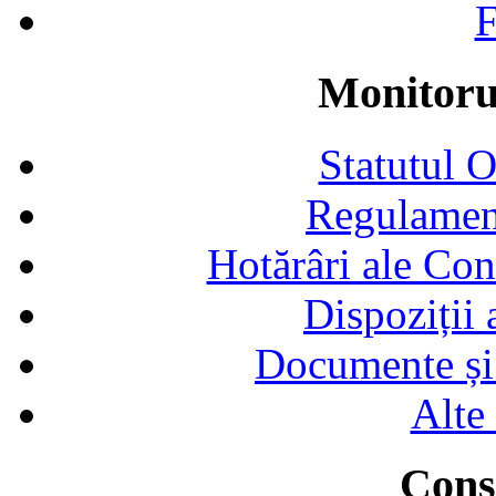
F
Monitorul
Statutul 
Regulamen
Hotărâri ale Con
Dispoziții
Documente și 
Alte
Consi