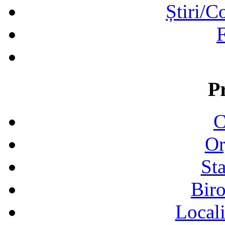
Știri/C
F
P
C
Or
Sta
Biro
Locali