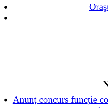
Oraş
N
Anunț concurs funcție con