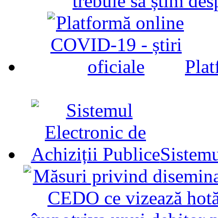
trebuie să știm d
Plat
Sistemu