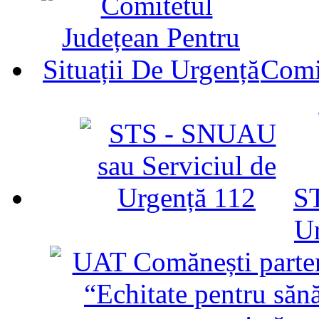
Comit
ST
U