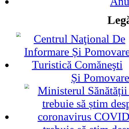
Anu
Legă
Și Pomovare