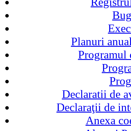
Registru
Bug
Exec
Planuri anual
Programul d
Progra
Prog
Declaratii de a
Declaraţii de in
Anexa coef