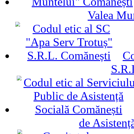
Valea Mu
Co
S.R.
de Asistenț