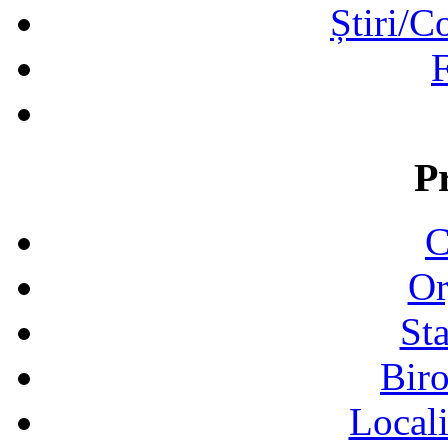
Știri/C
F
P
C
Or
Sta
Biro
Locali