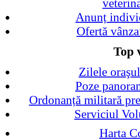
veterin
Anunț indivi
Ofertă vânza
Top v
Zilele oraşu
Poze panoram
Ordonanță militară p
Serviciul Vol
Harta C