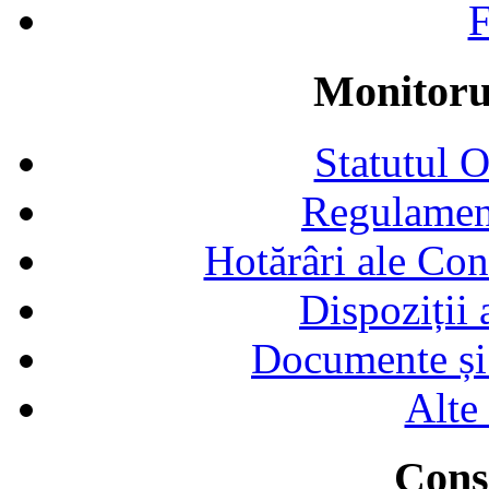
F
Monitorul
Statutul 
Regulamen
Hotărâri ale Con
Dispoziții
Documente și 
Alte
Consi