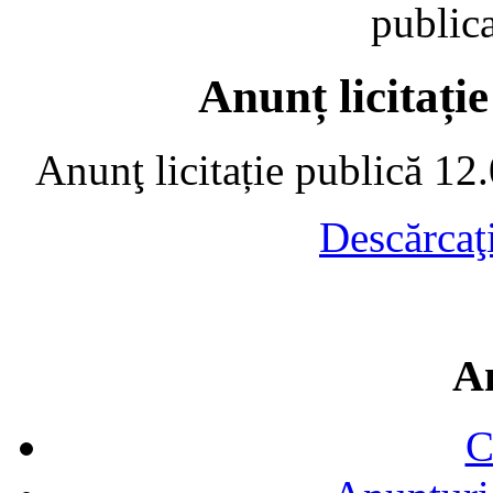
public
Anunț licitați
Anunţ licitație publică 1
Descărcaţ
A
C