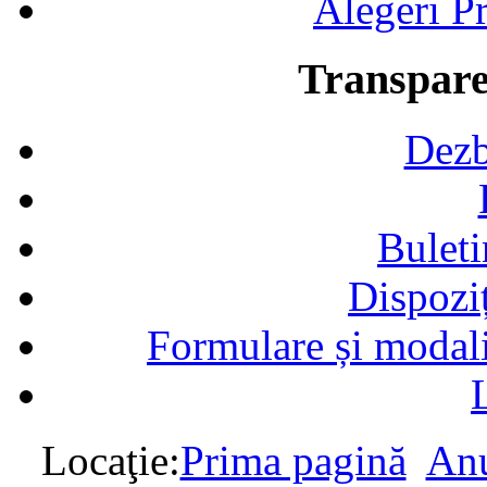
Alegeri Pr
Transpare
Dezb
Buleti
Dispozi
Formulare și modalit
Locaţie:
Prima pagină
Anu