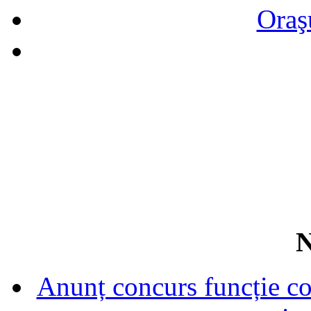
Oraş
N
Anunț concurs funcție con