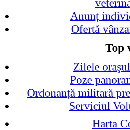
veterin
Anunț indivi
Ofertă vânza
Top v
Zilele oraşu
Poze panoram
Ordonanță militară p
Serviciul Vol
Harta C