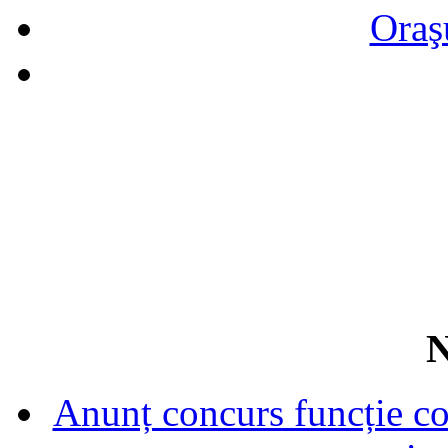
Oraş
N
Anunț concurs funcție con