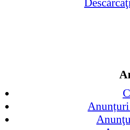
Descărcaţ
A
C
Anunțuri 
Anunţur