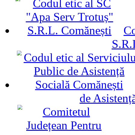
Co
S.R.
de Asistenț