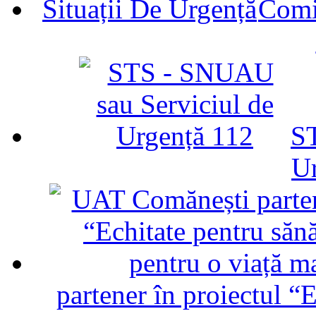
Comit
ST
U
partener în proiectul “E