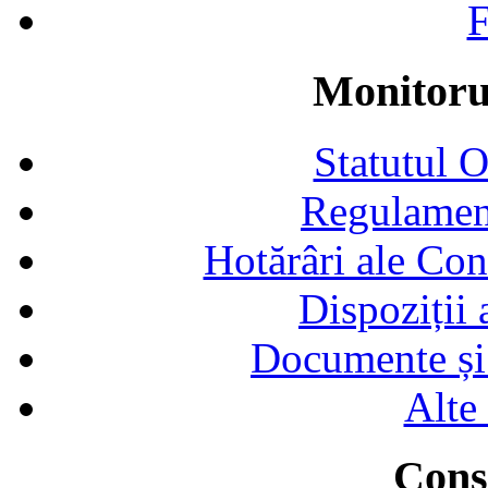
F
Monitorul
Statutul 
Regulamen
Hotărâri ale Con
Dispoziții
Documente și 
Alte
Consi