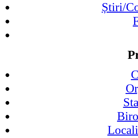
Știri/C
F
P
C
Or
Sta
Biro
Locali