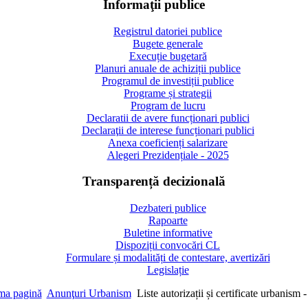
Informaţii publice
Registrul datoriei publice
Bugete generale
Execuție bugetară
Planuri anuale de achiziții publice
Programul de investiții publice
Programe și strategii
Program de lucru
Declaratii de avere funcționari publici
Declaraţii de interese funcționari publici
Anexa coeficienți salarizare
Alegeri Prezidențiale - 2025
Transparență decizională
Dezbateri publice
Rapoarte
Buletine informative
Dispoziții convocări CL
Formulare și modalități de contestare, avertizări
Legislație
ma pagină
Anunţuri Urbanism
Liste autorizații și certificate urbanism