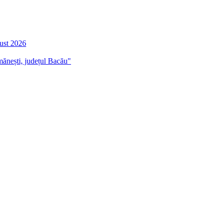
gust 2026
mănești, județul Bacău"