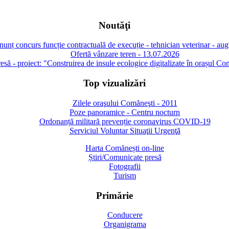
Noutăţi
unț concurs funcție contractuală de execuție - tehnician veterinar - au
Ofertă vânzare teren - 13.07.2026
să - proiect: "Construirea de insule ecologice digitalizate în orașul Co
Top vizualizări
Zilele oraşului Comăneşti - 2011
Poze panoramice - Centru nocturn
Ordonanță militară prevenție coronavirus COVID-19
Serviciul Voluntar Situaţii Urgenţă
Harta Comănești on-line
Știri/Comunicate presă
Fotografii
Turism
Primărie
Conducere
Organigrama