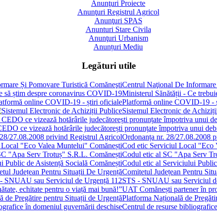
Anunţuri Proiecte
Anunţuri Registrul Agricol
Anunţuri SPAS
Anunturi Stare Civila
Anunţuri Urbanism
Anunțuri Mediu
Legături utile
Centrul Naţional De Informare
Ministerul Sănătății - Ce treb
Platformă online COVID-19 - șt
Sistemul Electronic de Achiziți
 CEDO ce vizează hotărârile judecătorești pronunțate împotriva unui de
Ordonanța nr. 28/27.08.2008 pr
Cod etic Serviciul Local "Eco
Codul etic al SC "Apa Serv Tr
Codul etic al Serviciului Publi
Comitetul Județean Pentru Situ
STS - SNUAU sau Serviciul d
UAT Comănești partener în proie
Platforma Națională de Pregătir
Centrul de resurse bibliografic