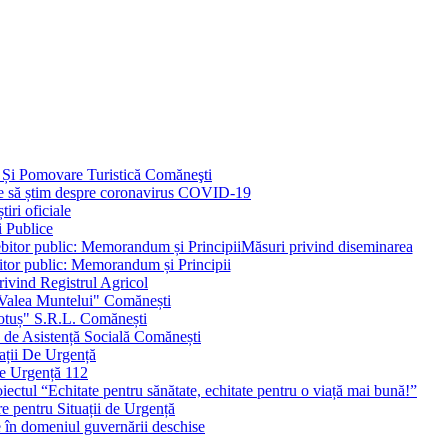
 Și Pomovare Turistică Comăneşti
uie să știm despre coronavirus COVID-19
iri oficiale
i Publice
Măsuri privind diseminarea
bitor public: Memorandum și Principii
ivind Registrul Agricol
 Valea Muntelui" Comănești
otuș" S.R.L. Comănești
c de Asistență Socială Comănești
ații De Urgență
e Urgență 112
ctul “Echitate pentru sănătate, echitate pentru o viață mai bună!”
e pentru Situații de Urgență
e în domeniul guvernării deschise