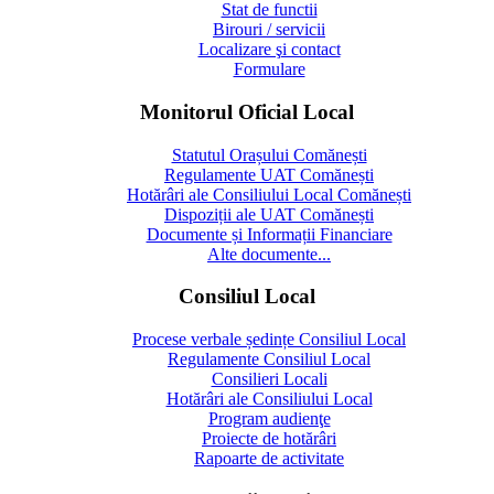
Stat de functii
Birouri / servicii
Localizare şi contact
Formulare
Monitorul Oficial Local
Statutul Orașului Comănești
Regulamente UAT Comănești
Hotărâri ale Consiliului Local Comănești
Dispoziții ale UAT Comănești
Documente și Informații Financiare
Alte documente...
Consiliul Local
Procese verbale ședințe Consiliul Local
Regulamente Consiliul Local
Consilieri Locali
Hotărâri ale Consiliului Local
Program audienţe
Proiecte de hotărâri
Rapoarte de activitate