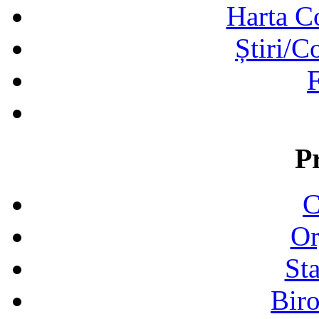
Harta C
Știri/C
F
P
C
Or
Sta
Biro