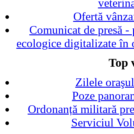
veterin
Ofertă vânza
Comunicat de presă - p
ecologice digitalizate în
Top v
Zilele oraşu
Poze panoram
Ordonanță militară p
Serviciul Vol