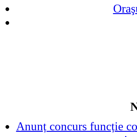
Oraş
N
Anunț concurs funcție con