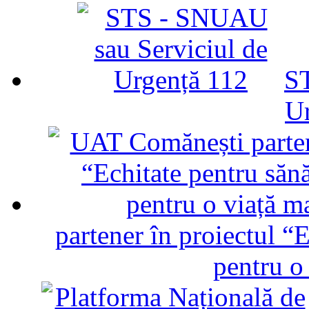
ST
U
partener în proiectul “E
pentru o