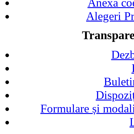
Anexa coef
Alegeri Pr
Transpare
Dezb
Buleti
Dispozi
Formulare și modalit