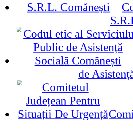
Co
S.R.
de Asistenț
Comit