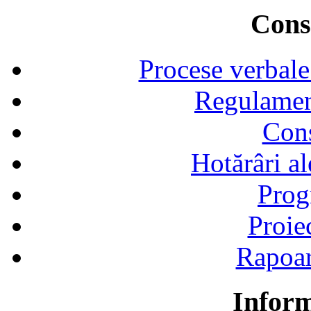
Consi
Procese verbale
Regulamen
Cons
Hotărâri al
Prog
Proie
Rapoart
Inform