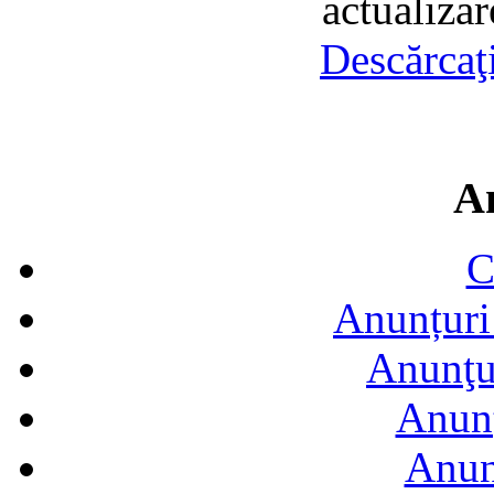
actualiza
Descărcaţ
A
C
Anunțuri 
Anunţur
Anunţ
Anun