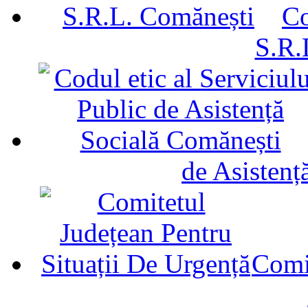
Co
S.R.
de Asistenț
Comit