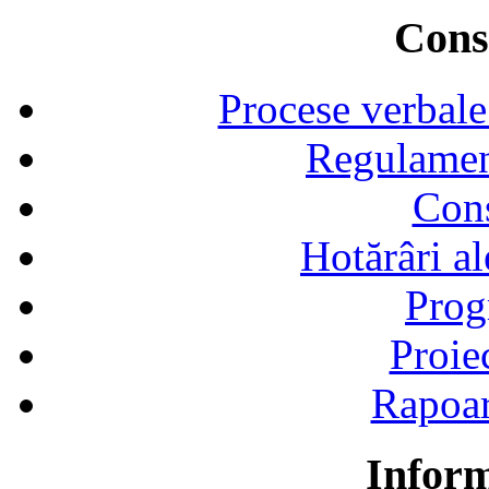
Consi
Procese verbale
Regulamen
Cons
Hotărâri al
Prog
Proie
Rapoart
Inform