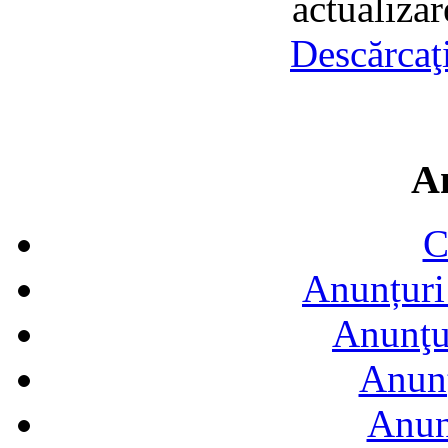
actualiza
Descărcaţ
A
C
Anunțuri 
Anunţur
Anunţ
Anun