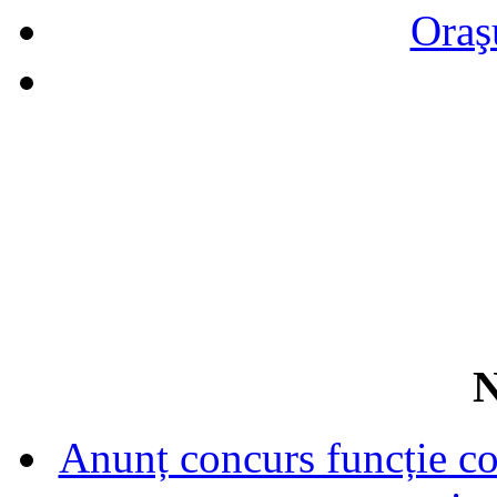
Oraş
N
Anunț concurs funcție con