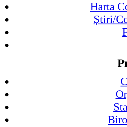
Harta C
Știri/C
F
P
C
Or
Sta
Biro