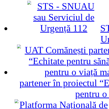
ST
U
partener în proiectul “E
pentru o