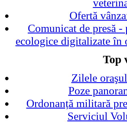
veterin
Ofertă vânza
Comunicat de presă - p
ecologice digitalizate în
Top v
Zilele oraşu
Poze panoram
Ordonanță militară p
Serviciul Vol