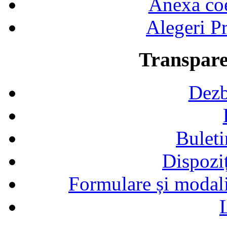
Anexa coef
Alegeri Pr
Transpare
Dezb
Buleti
Dispozi
Formulare și modalit