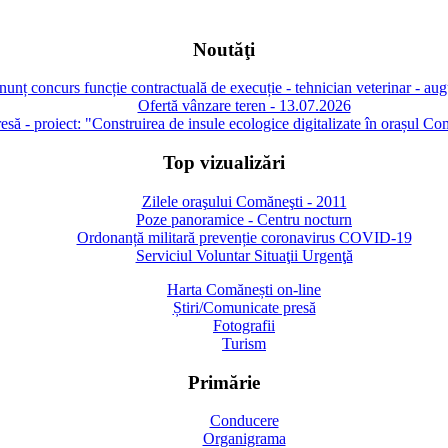
Noutăţi
unț concurs funcție contractuală de execuție - tehnician veterinar - au
Ofertă vânzare teren - 13.07.2026
să - proiect: "Construirea de insule ecologice digitalizate în orașul Co
Top vizualizări
Zilele oraşului Comăneşti - 2011
Poze panoramice - Centru nocturn
Ordonanță militară prevenție coronavirus COVID-19
Serviciul Voluntar Situaţii Urgenţă
Harta Comănești on-line
Știri/Comunicate presă
Fotografii
Turism
Primărie
Conducere
Organigrama