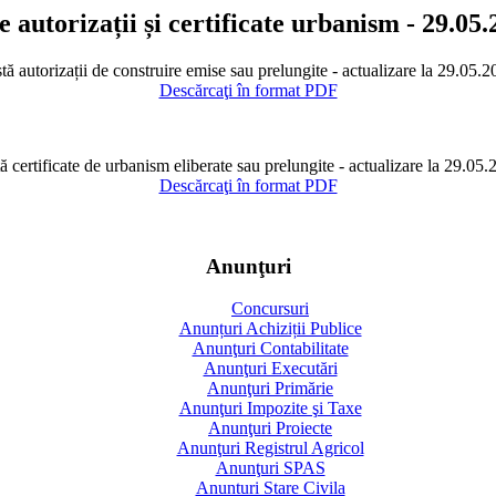
e autorizații și certificate urbanism - 29.05
tă autorizații de construire emise sau prelungite - actualizare la 29.05.
Descărcaţi în format PDF
ă certificate de urbanism eliberate sau prelungite - actualizare la 29.05
Descărcaţi în format PDF
Anunţuri
Concursuri
Anunțuri Achiziții Publice
Anunţuri Contabilitate
Anunţuri Executări
Anunţuri Primărie
Anunţuri Impozite şi Taxe
Anunţuri Proiecte
Anunţuri Registrul Agricol
Anunţuri SPAS
Anunturi Stare Civila