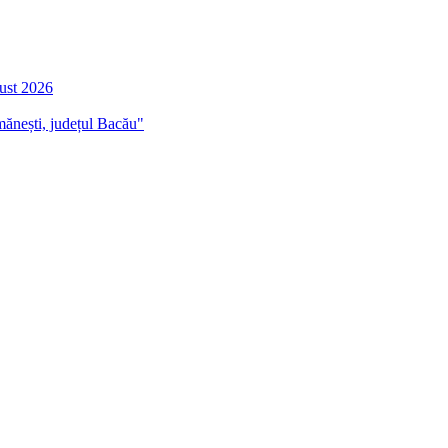
gust 2026
mănești, județul Bacău"