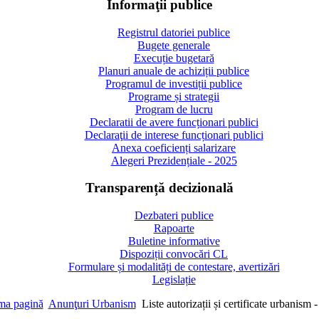
Informaţii publice
Registrul datoriei publice
Bugete generale
Execuție bugetară
Planuri anuale de achiziții publice
Programul de investiții publice
Programe și strategii
Program de lucru
Declaratii de avere funcționari publici
Declaraţii de interese funcționari publici
Anexa coeficienți salarizare
Alegeri Prezidențiale - 2025
Transparență decizională
Dezbateri publice
Rapoarte
Buletine informative
Dispoziții convocări CL
Formulare și modalități de contestare, avertizări
Legislație
ma pagină
Anunţuri Urbanism
Liste autorizații și certificate urbanism