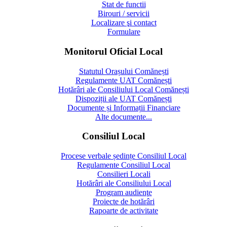
Stat de functii
Birouri / servicii
Localizare şi contact
Formulare
Monitorul Oficial Local
Statutul Orașului Comănești
Regulamente UAT Comănești
Hotărâri ale Consiliului Local Comănești
Dispoziții ale UAT Comănești
Documente și Informații Financiare
Alte documente...
Consiliul Local
Procese verbale ședințe Consiliul Local
Regulamente Consiliul Local
Consilieri Locali
Hotărâri ale Consiliului Local
Program audienţe
Proiecte de hotărâri
Rapoarte de activitate