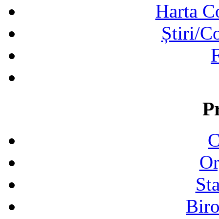
Harta C
Știri/C
F
P
C
Or
Sta
Biro