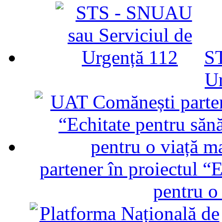
ST
U
partener în proiectul “E
pentru o