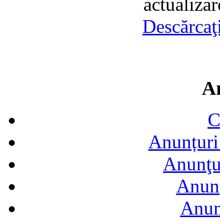
actualiza
Descărcaţ
A
C
Anunțuri 
Anunţur
Anunţ
Anun