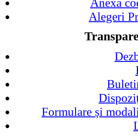
Anexa coef
Alegeri Pr
Transpare
Dezb
Buleti
Dispozi
Formulare și modalit