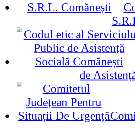
Co
S.R.
de Asistenț
Comit