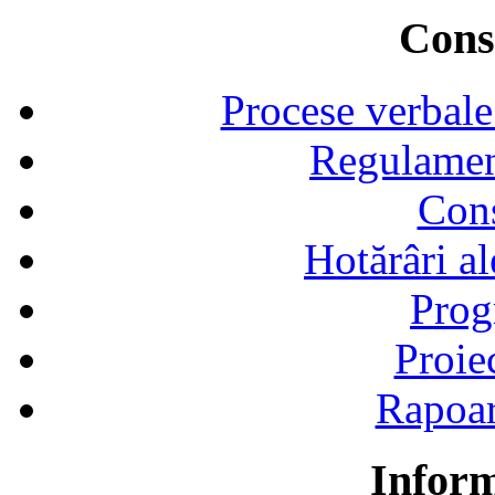
Consi
Procese verbale
Regulamen
Cons
Hotărâri al
Prog
Proie
Rapoart
Inform