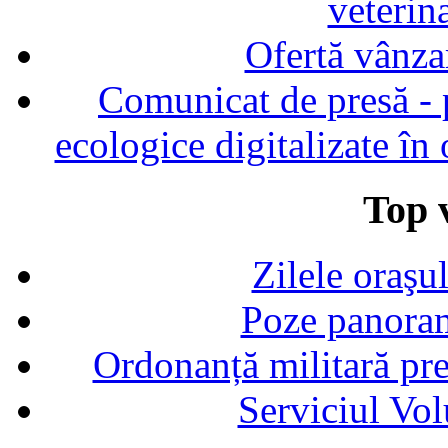
veterin
Ofertă vânza
Comunicat de presă - p
ecologice digitalizate în
Top v
Zilele oraşu
Poze panoram
Ordonanță militară p
Serviciul Vol