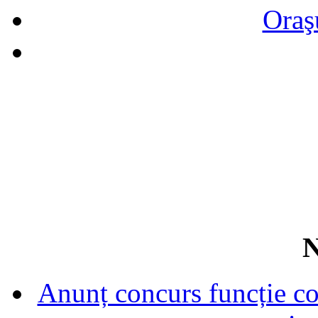
Oraş
N
Anunț concurs funcție con