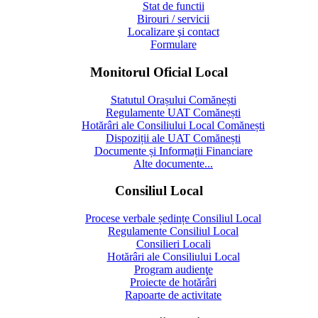
Stat de functii
Birouri / servicii
Localizare şi contact
Formulare
Monitorul Oficial Local
Statutul Orașului Comănești
Regulamente UAT Comănești
Hotărâri ale Consiliului Local Comănești
Dispoziții ale UAT Comănești
Documente și Informații Financiare
Alte documente...
Consiliul Local
Procese verbale ședințe Consiliul Local
Regulamente Consiliul Local
Consilieri Locali
Hotărâri ale Consiliului Local
Program audienţe
Proiecte de hotărâri
Rapoarte de activitate