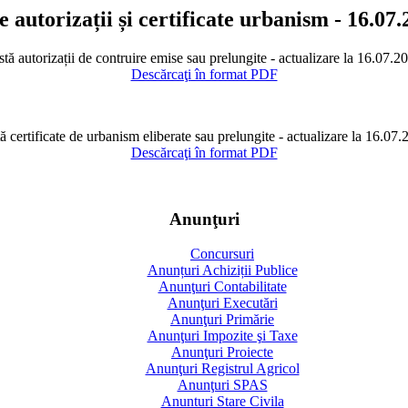
e autorizații și certificate urbanism - 16.07
stă autorizații de contruire emise sau prelungite - actualizare la 16.07.2
Descărcaţi în format PDF
ă certificate de urbanism eliberate sau prelungite - actualizare la 16.07
Descărcaţi în format PDF
Anunţuri
Concursuri
Anunțuri Achiziții Publice
Anunţuri Contabilitate
Anunţuri Executări
Anunţuri Primărie
Anunţuri Impozite şi Taxe
Anunţuri Proiecte
Anunţuri Registrul Agricol
Anunţuri SPAS
Anunturi Stare Civila