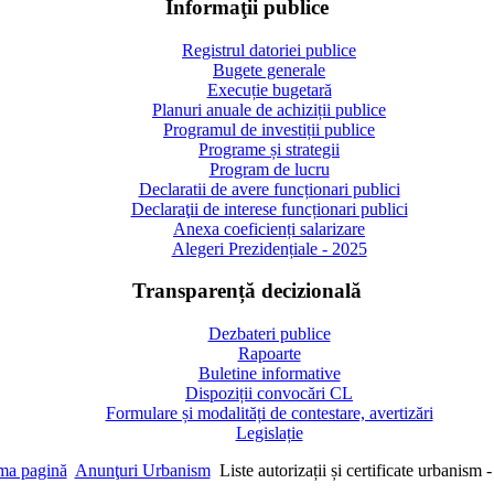
Informaţii publice
Registrul datoriei publice
Bugete generale
Execuție bugetară
Planuri anuale de achiziții publice
Programul de investiții publice
Programe și strategii
Program de lucru
Declaratii de avere funcționari publici
Declaraţii de interese funcționari publici
Anexa coeficienți salarizare
Alegeri Prezidențiale - 2025
Transparență decizională
Dezbateri publice
Rapoarte
Buletine informative
Dispoziții convocări CL
Formulare și modalități de contestare, avertizări
Legislație
ma pagină
Anunţuri Urbanism
Liste autorizații și certificate urbanism