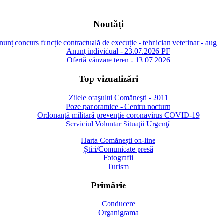
Noutăţi
unț concurs funcție contractuală de execuție - tehnician veterinar - au
Anunț individual - 23.07.2026 PF
Ofertă vânzare teren - 13.07.2026
Top vizualizări
Zilele oraşului Comăneşti - 2011
Poze panoramice - Centru nocturn
Ordonanță militară prevenție coronavirus COVID-19
Serviciul Voluntar Situaţii Urgenţă
Harta Comănești on-line
Știri/Comunicate presă
Fotografii
Turism
Primărie
Conducere
Organigrama