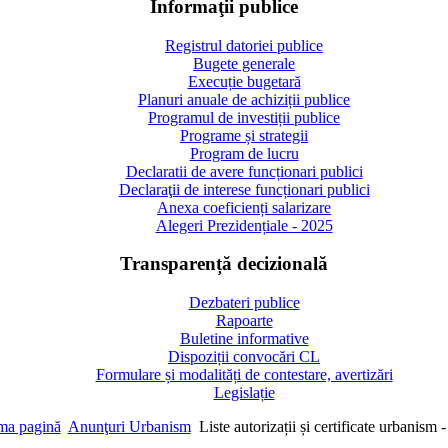
Informaţii publice
Registrul datoriei publice
Bugete generale
Execuție bugetară
Planuri anuale de achiziții publice
Programul de investiții publice
Programe și strategii
Program de lucru
Declaratii de avere funcționari publici
Declaraţii de interese funcționari publici
Anexa coeficienți salarizare
Alegeri Prezidențiale - 2025
Transparență decizională
Dezbateri publice
Rapoarte
Buletine informative
Dispoziții convocări CL
Formulare și modalități de contestare, avertizări
Legislație
ma pagină
Anunţuri Urbanism
Liste autorizații și certificate urbanism