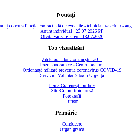
Noutăţi
unț concurs funcție contractuală de execuție - tehnician veterinar - au
Anunț individual - 23.07.2026 PF
Ofertă vânzare teren - 13.07.2026
Top vizualizări
Zilele oraşului Comăneşti - 2011
Poze panoramice - Centru nocturn
Ordonanță militară prevenție coronavirus COVID-19
Serviciul Voluntar Situaţii Urgenţă
Harta Comănești on-line
Știri/Comunicate presă
Fotografii
Turism
Primărie
Conducere
Organigrama