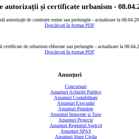
e autorizații și certificate urbanism - 08.04
stă autorizații de contruire emise sau prelungite - actualizare la 08.04.2
Descărcaţi în format PDF
ă certificate de urbanism eliberate sau prelungite - actualizare la 08.04
Descărcaţi în format PDF
Anunţuri
Concursuri
Anunțuri Achiziții Publice
Anunţuri Contabilitate
Anunţuri Executări
Anunţuri Primărie
Anunţuri Impozite şi Taxe
Anunţuri Proiecte
Anunţuri Registrul Agricol
Anunţuri SPAS
Anunturi Stare Civila