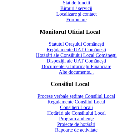
Stat de functii
Birouri / servicii
Localizare şi contact
Formulare
Monitorul Oficial Local
Statutul Orașului Comănești
Regulamente UAT Comănești
Hotărâri ale Consiliului Local Comănești
Dispoziții ale UAT Comănești
Documente și Informații Financiare
Alte documente...
Consiliul Local
Procese verbale ședințe Consiliul Local
Regulamente Consiliul Local
Consilieri Locali
Hotărâri ale Consiliului Local
Program audienţe
Proiecte de hotărâri
Rapoarte de activitate