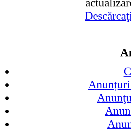
actualiza
Descărcaţ
A
C
Anunțuri 
Anunţur
Anunţ
Anun