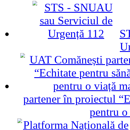
ST
U
partener în proiectul “E
pentru o