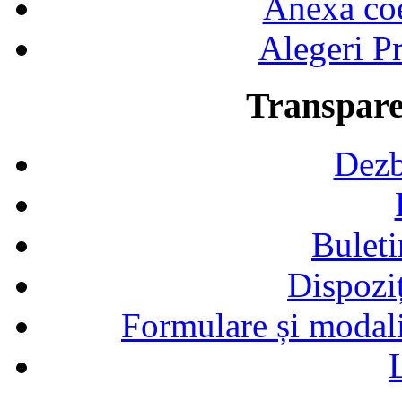
Anexa coef
Alegeri Pr
Transpare
Dezb
Buleti
Dispozi
Formulare și modalit