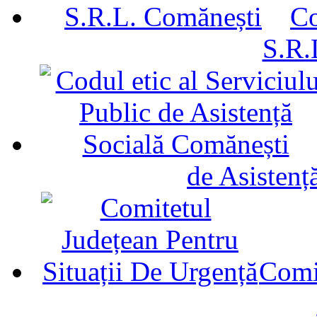
Co
S.R.
de Asistenț
Comit