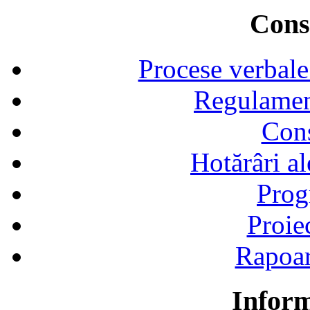
Consi
Procese verbale
Regulamen
Cons
Hotărâri al
Prog
Proie
Rapoart
Inform