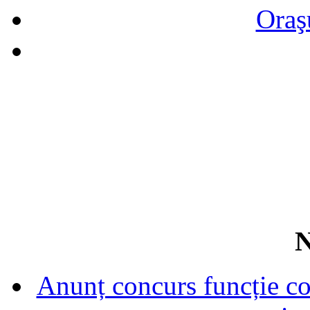
Oraş
N
Anunț concurs funcție con