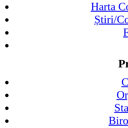
Harta C
Știri/C
F
P
C
Or
Sta
Biro