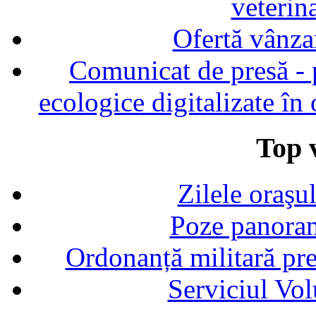
veterin
Ofertă vânza
Comunicat de presă - p
ecologice digitalizate în
Top v
Zilele oraşu
Poze panoram
Ordonanță militară p
Serviciul Vol