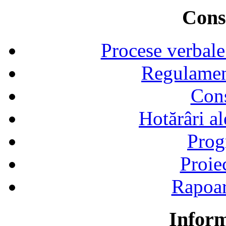
Consi
Procese verbale
Regulamen
Cons
Hotărâri al
Prog
Proie
Rapoart
Inform