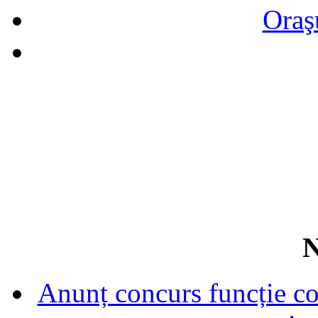
Oraş
N
Anunț concurs funcție con