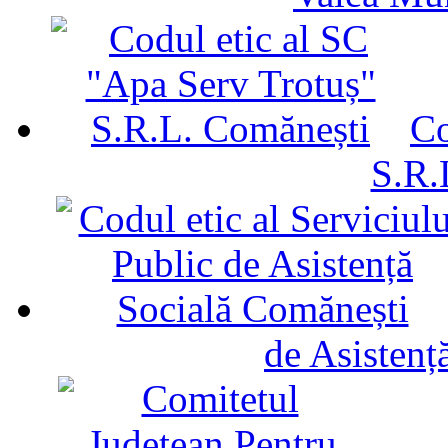
Co
S.R.
de Asistenț