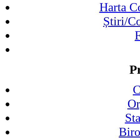
Harta C
Știri/C
F
P
C
Or
Sta
Biro