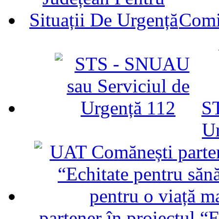
Comit
ST
U
partener în proiectul “E