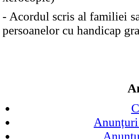
- Acordul scris al familiei sa
persoanelor cu handicap gra
A
C
Anunțuri 
Anunţur