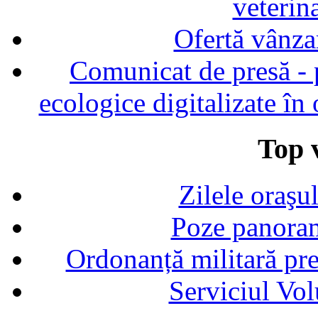
veterin
Ofertă vânza
Comunicat de presă - p
ecologice digitalizate în
Top v
Zilele oraşu
Poze panoram
Ordonanță militară p
Serviciul Vol