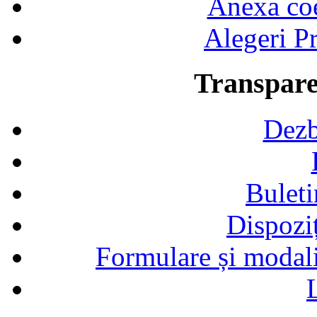
Anexa coef
Alegeri Pr
Transpare
Dezb
Buleti
Dispozi
Formulare și modalit