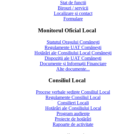
Stat de functii
Birouri / servicii
Localizare şi contact
Formulare
Monitorul Oficial Local
Statutul Orașului Comănești
Regulamente UAT Comănești
Hotărâri ale Consiliului Local Comănești
Dispoziții ale UAT Comănești
Documente și Informații Financiare
Alte documente...
Consiliul Local
Procese verbale ședințe Consiliul Local
Regulamente Consiliul Local
Consilieri Locali
Hotărâri ale Consiliului Local
Program audienţe
Proiecte de hotărâri
Rapoarte de activitate