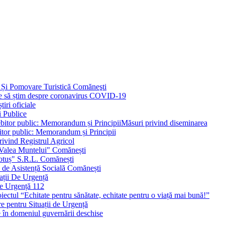
 Și Pomovare Turistică Comăneşti
uie să știm despre coronavirus COVID-19
iri oficiale
i Publice
Măsuri privind diseminarea
bitor public: Memorandum și Principii
ivind Registrul Agricol
 Valea Muntelui" Comănești
otuș" S.R.L. Comănești
c de Asistență Socială Comănești
ații De Urgență
e Urgență 112
ctul “Echitate pentru sănătate, echitate pentru o viață mai bună!”
e pentru Situații de Urgență
e în domeniul guvernării deschise