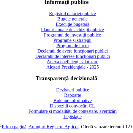
Informaţii publice
Registrul datoriei publice
Bugete generale
Execuție bugetară
Planuri anuale de achiziții publice
Programul de investiții publice
Programe și strategii
Program de lucru
Declaratii de avere funcționari publici
Declaraţii de interese funcționari publici
Anexa coeficienți salarizare
Alegeri Prezidențiale - 2025
Transparență decizională
Dezbateri publice
Rapoarte
Buletine informative
Dispoziții convocări CL
Formulare și modalități de contestare, avertizări
Legislație
:
Prima pagină
Anunţuri Registrul Agricol
Ofertă vânzare terenuri 12.