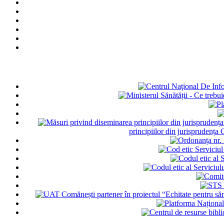
principiilor din jurisprudența