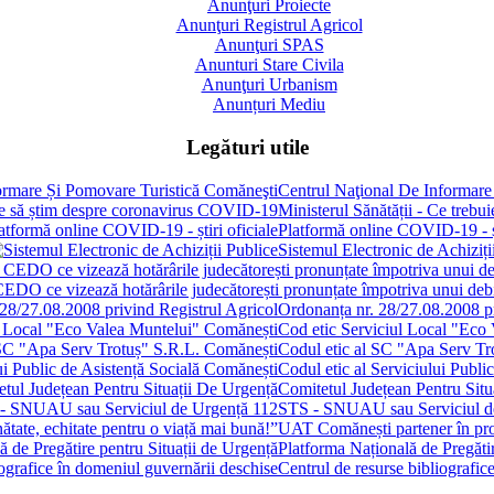
Anunţuri Proiecte
Anunţuri Registrul Agricol
Anunţuri SPAS
Anunturi Stare Civila
Anunţuri Urbanism
Anunțuri Mediu
Legături utile
Centrul Naţional De Informare
Ministerul Sănătății - Ce treb
Platformă online COVID-19 - șt
Sistemul Electronic de Achiziți
 CEDO ce vizează hotărârile judecătorești pronunțate împotriva unui de
Ordonanța nr. 28/27.08.2008 pr
Cod etic Serviciul Local "Eco
Codul etic al SC "Apa Serv Tr
Codul etic al Serviciului Publi
Comitetul Județean Pentru Situ
STS - SNUAU sau Serviciul d
UAT Comănești partener în proie
Platforma Națională de Pregătir
Centrul de resurse bibliografic