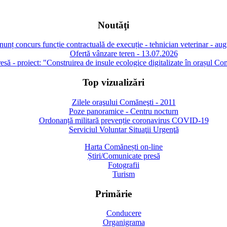
Noutăţi
unț concurs funcție contractuală de execuție - tehnician veterinar - au
Ofertă vânzare teren - 13.07.2026
să - proiect: "Construirea de insule ecologice digitalizate în orașul Co
Top vizualizări
Zilele oraşului Comăneşti - 2011
Poze panoramice - Centru nocturn
Ordonanță militară prevenție coronavirus COVID-19
Serviciul Voluntar Situaţii Urgenţă
Harta Comănești on-line
Știri/Comunicate presă
Fotografii
Turism
Primărie
Conducere
Organigrama