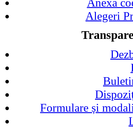
Anexa coef
Alegeri Pr
Transpare
Dezb
Buleti
Dispozi
Formulare și modalit