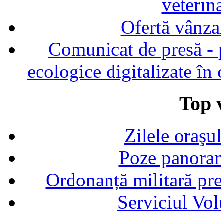
veterin
Ofertă vânza
Comunicat de presă - p
ecologice digitalizate în
Top v
Zilele oraşu
Poze panoram
Ordonanță militară p
Serviciul Vol