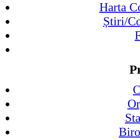
Harta C
Știri/C
F
P
C
Or
Sta
Biro