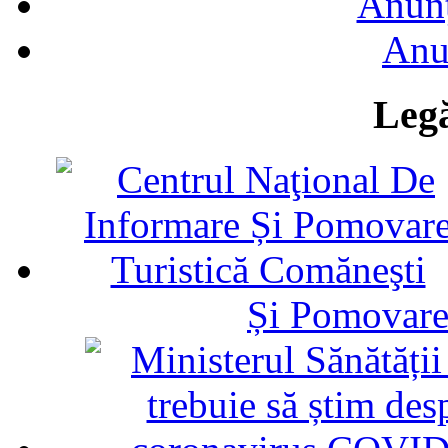
Anunţ
Anu
Legă
Și Pomovare