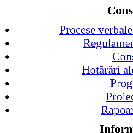
Consi
Procese verbale
Regulamen
Cons
Hotărâri al
Prog
Proie
Rapoart
Inform