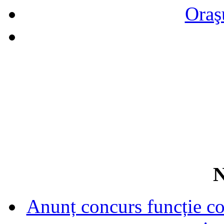
Oraş
N
Anunț concurs funcție con