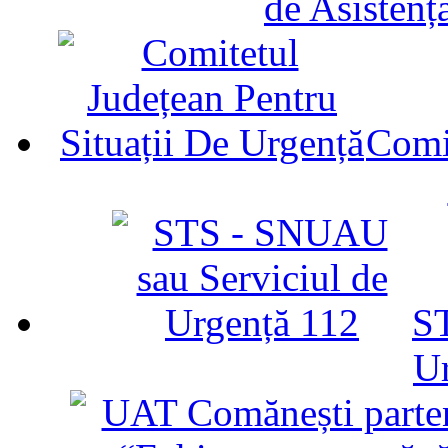
de Asistenț
Comit
ST
U