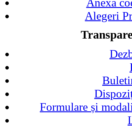
Anexa coef
Alegeri Pr
Transpare
Dezb
Buleti
Dispozi
Formulare și modalit