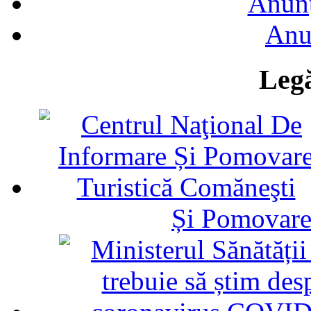
Anunţ
Anu
Legă
Și Pomovare