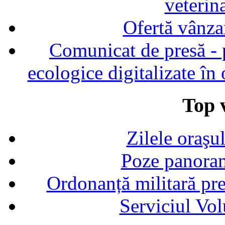
veterin
Ofertă vânza
Comunicat de presă - p
ecologice digitalizate în
Top v
Zilele oraşu
Poze panoram
Ordonanță militară p
Serviciul Vol