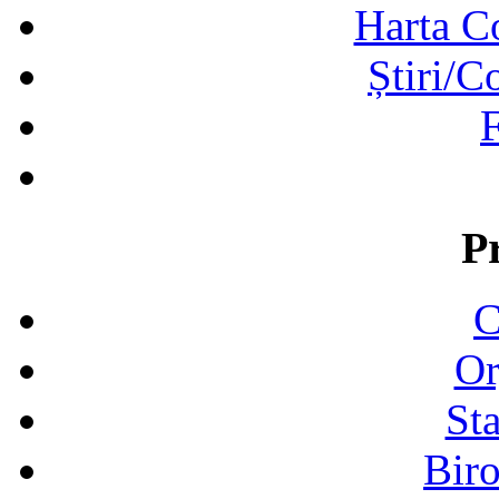
Harta C
Știri/C
F
P
C
Or
Sta
Biro