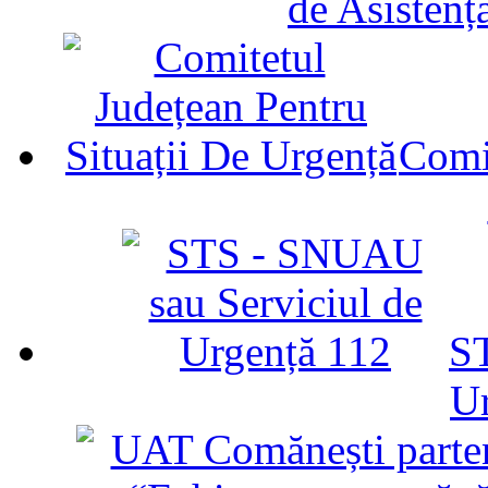
de Asistenț
Comit
ST
U