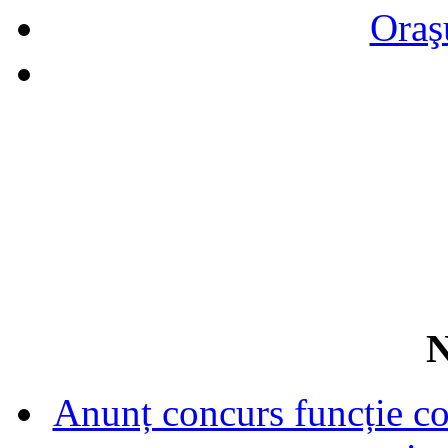
Oraş
N
Anunț concurs funcție con