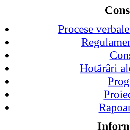
Consi
Procese verbale
Regulamen
Cons
Hotărâri al
Prog
Proie
Rapoart
Inform