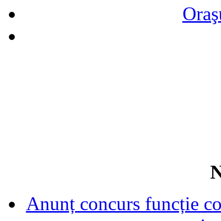
Oraş
N
Anunț concurs funcție con