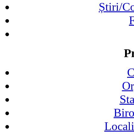
Știri/C
F
P
C
Or
Sta
Biro
Locali