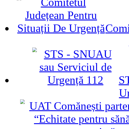
Comit
ST
U