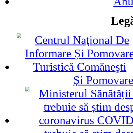
Anu
Legă
Și Pomovare