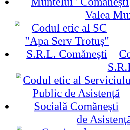
Valea Mu
Co
S.R.
de Asistenț