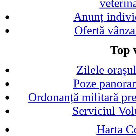
veterin
Anunț indivi
Ofertă vânza
Top v
Zilele oraşu
Poze panoram
Ordonanță militară p
Serviciul Vol
Harta C