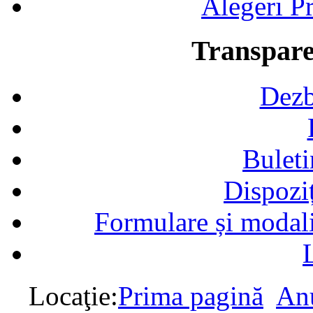
Alegeri Pr
Transpare
Dezb
Buleti
Dispozi
Formulare și modalit
Locaţie:
Prima pagină
Anu