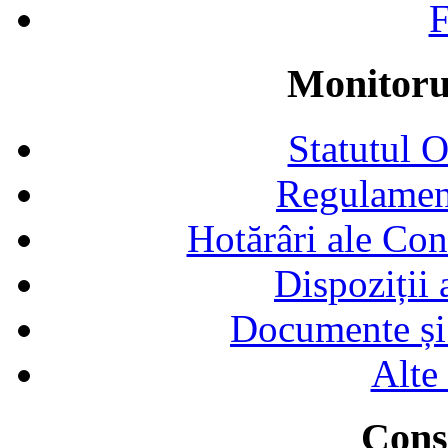
F
Monitorul
Statutul 
Regulamen
Hotărâri ale Con
Dispoziții
Documente și 
Alte
Consi