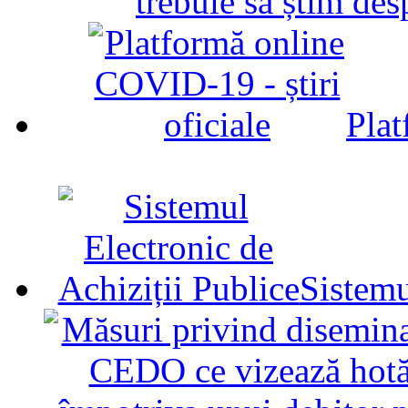
trebuie să știm d
Plat
Sistemu