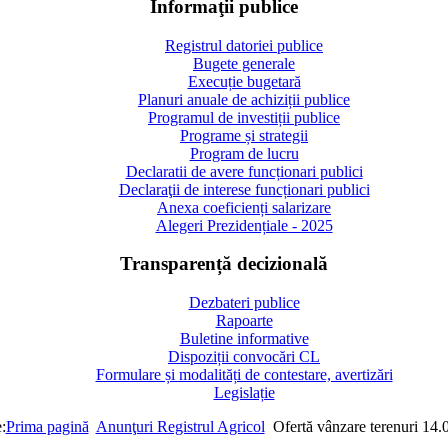
Informaţii publice
Registrul datoriei publice
Bugete generale
Execuție bugetară
Planuri anuale de achiziții publice
Programul de investiții publice
Programe și strategii
Program de lucru
Declaratii de avere funcționari publici
Declaraţii de interese funcționari publici
Anexa coeficienți salarizare
Alegeri Prezidențiale - 2025
Transparență decizională
Dezbateri publice
Rapoarte
Buletine informative
Dispoziții convocări CL
Formulare și modalități de contestare, avertizări
Legislație
:
Prima pagină
Anunţuri Registrul Agricol
Ofertă vânzare terenuri 14.