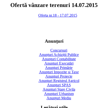
Ofertă vânzare terenuri 14.07.2015
Oferta nr.18 - 17.07.2015
Anunţuri
Concursuri
Anunțuri Achiziții Publice
Anunţuri Contabilitate
Anunţuri Executări
Anunţuri Primărie
Anunţuri Impozite şi Taxe
Anunţuri Proiecte
Anunţuri Registrul Agricol
Anunţuri SPAS
Anunturi Stare Civila
Anunţuri Urbanism
Anunțuri Mediu
Legături utile