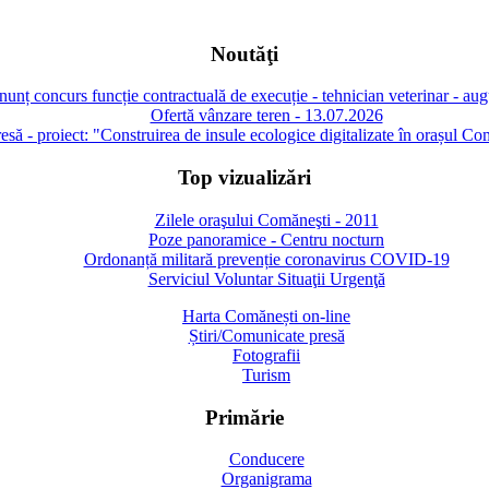
Noutăţi
unț concurs funcție contractuală de execuție - tehnician veterinar - au
Ofertă vânzare teren - 13.07.2026
să - proiect: "Construirea de insule ecologice digitalizate în orașul Co
Top vizualizări
Zilele oraşului Comăneşti - 2011
Poze panoramice - Centru nocturn
Ordonanță militară prevenție coronavirus COVID-19
Serviciul Voluntar Situaţii Urgenţă
Harta Comănești on-line
Știri/Comunicate presă
Fotografii
Turism
Primărie
Conducere
Organigrama