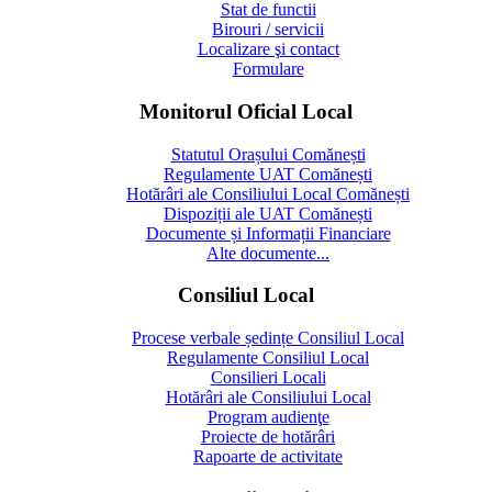
Stat de functii
Birouri / servicii
Localizare şi contact
Formulare
Monitorul Oficial Local
Statutul Orașului Comănești
Regulamente UAT Comănești
Hotărâri ale Consiliului Local Comănești
Dispoziții ale UAT Comănești
Documente și Informații Financiare
Alte documente...
Consiliul Local
Procese verbale ședințe Consiliul Local
Regulamente Consiliul Local
Consilieri Locali
Hotărâri ale Consiliului Local
Program audienţe
Proiecte de hotărâri
Rapoarte de activitate