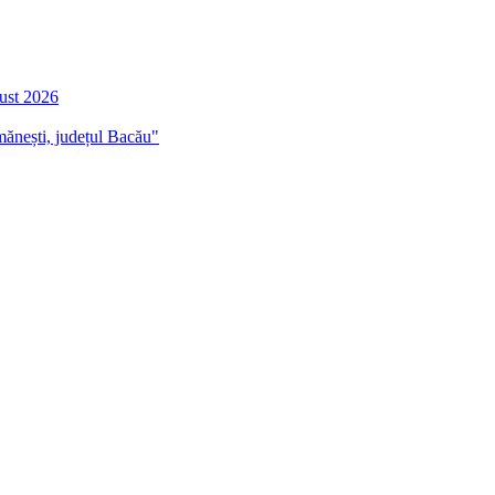
gust 2026
mănești, județul Bacău"