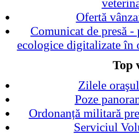
veterin
Ofertă vânza
Comunicat de presă - p
ecologice digitalizate în
Top v
Zilele oraşu
Poze panoram
Ordonanță militară p
Serviciul Vol