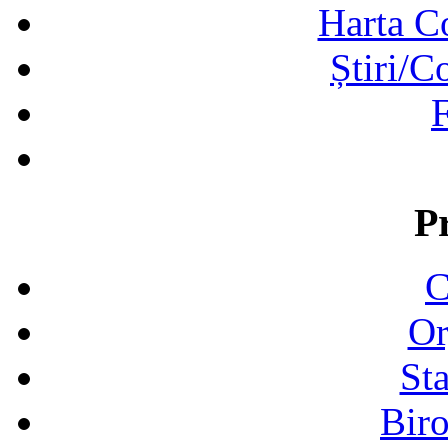
Harta C
Știri/C
F
P
C
Or
Sta
Biro