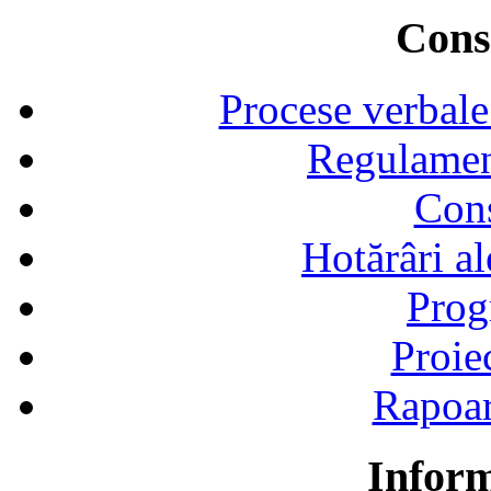
Consi
Procese verbale
Regulamen
Cons
Hotărâri al
Prog
Proie
Rapoart
Inform