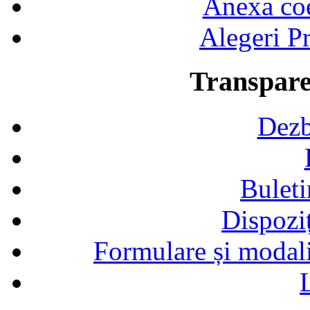
Anexa coef
Alegeri Pr
Transpare
Dezb
Buleti
Dispozi
Formulare și modalit