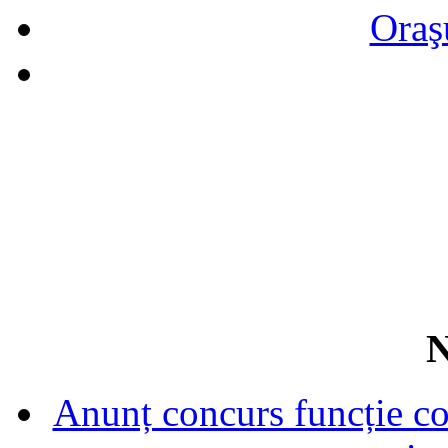
Oraş
N
Anunț concurs funcție con