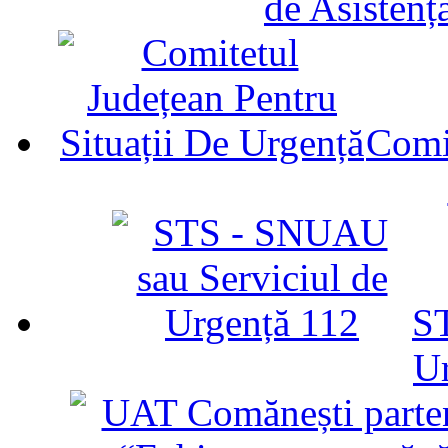
de Asistenț
Comit
ST
U