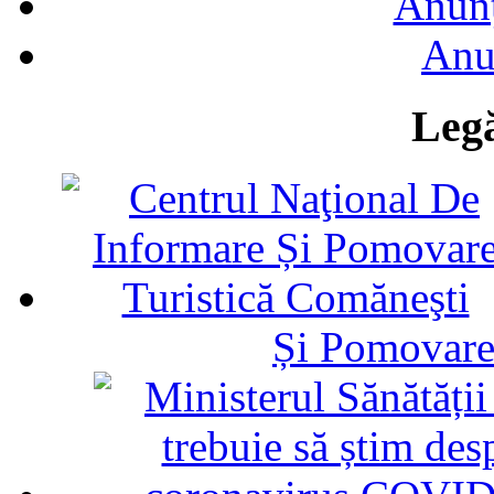
Anunţ
Anu
Legă
Și Pomovare