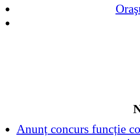
Oraş
N
Anunț concurs funcție con