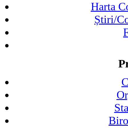
Harta C
Știri/C
F
P
C
Or
Sta
Biro