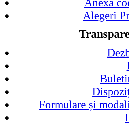
Anexa coef
Alegeri Pr
Transpare
Dezb
Buleti
Dispozi
Formulare și modalit