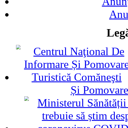
Anunţ
Anu
Legă
Și Pomovare