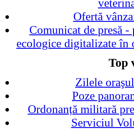
veterin
Ofertă vânza
Comunicat de presă - p
ecologice digitalizate în
Top v
Zilele oraşu
Poze panoram
Ordonanță militară p
Serviciul Vol