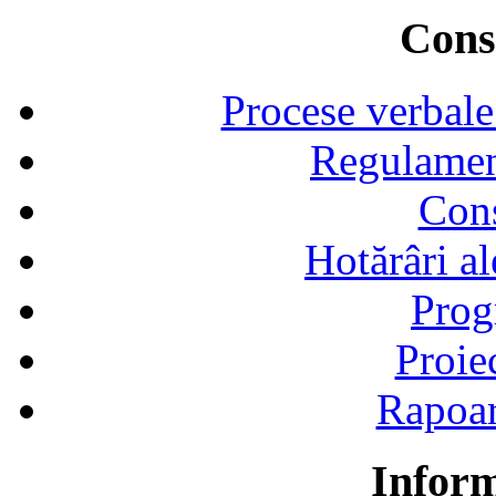
Consi
Procese verbale
Regulamen
Cons
Hotărâri al
Prog
Proie
Rapoart
Inform