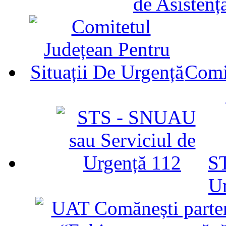
de Asistenț
Comit
ST
U