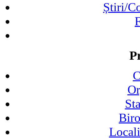
Știri/C
F
P
C
Or
Sta
Biro
Locali