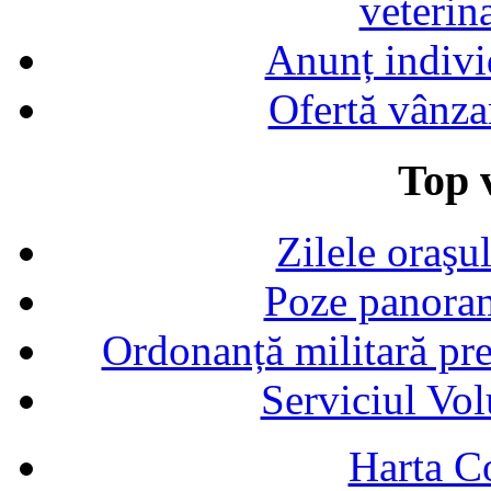
veterin
Anunț indivi
Ofertă vânza
Top v
Zilele oraşu
Poze panoram
Ordonanță militară p
Serviciul Vol
Harta C