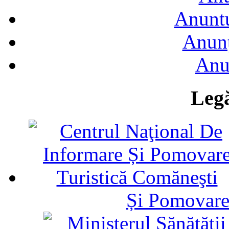
Anuntu
Anunţ
Anu
Legă
Și Pomovare