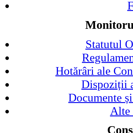
F
Monitorul
Statutul 
Regulamen
Hotărâri ale Con
Dispoziții
Documente și 
Alte
Consi