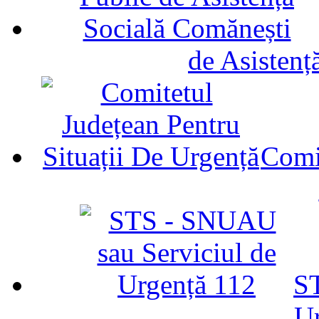
de Asistenț
Comit
ST
U