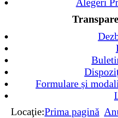
Alegeri Pr
Transpare
Dezb
Buleti
Dispozi
Formulare și modalit
Locaţie:
Prima pagină
Anu