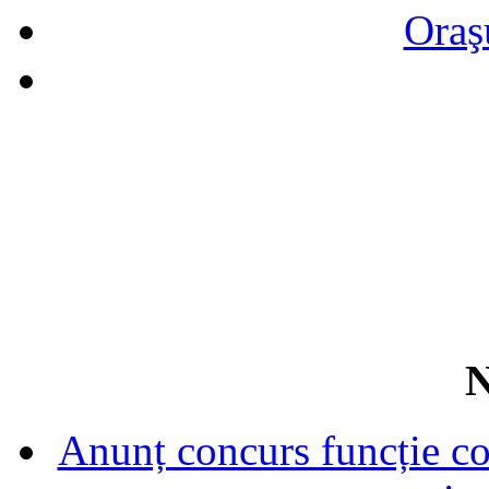
Oraş
N
Anunț concurs funcție con