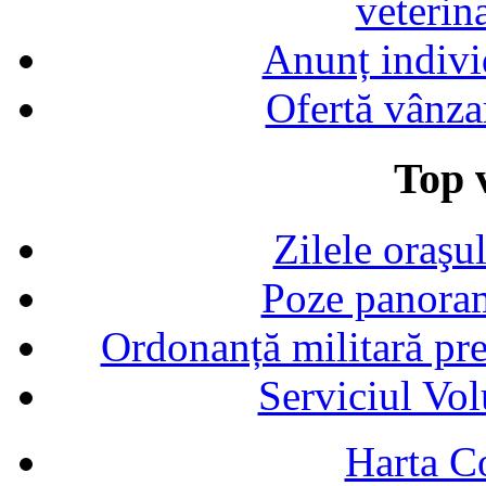
veterin
Anunț indivi
Ofertă vânza
Top v
Zilele oraşu
Poze panoram
Ordonanță militară p
Serviciul Vol
Harta C