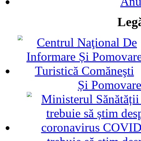
Anu
Legă
Și Pomovare