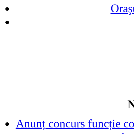
Oraş
N
Anunț concurs funcție con