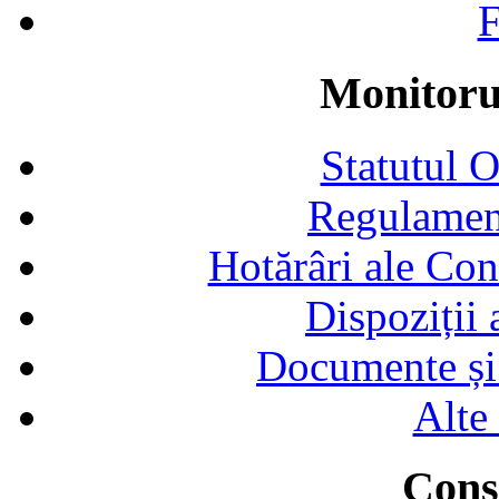
F
Monitorul
Statutul 
Regulamen
Hotărâri ale Con
Dispoziții
Documente și 
Alte
Consi