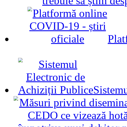
trebuie să știm d
Plat
Sistemu