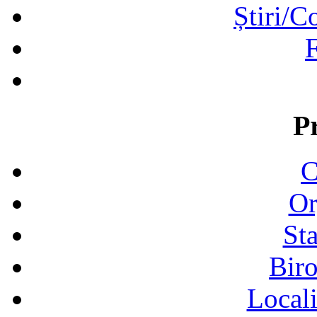
Știri/C
F
P
C
Or
Sta
Biro
Locali