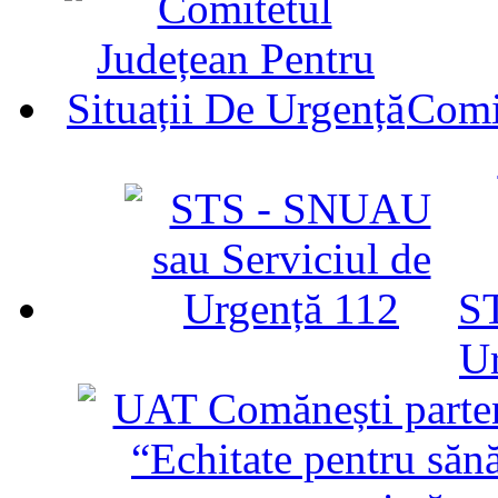
Comit
ST
U