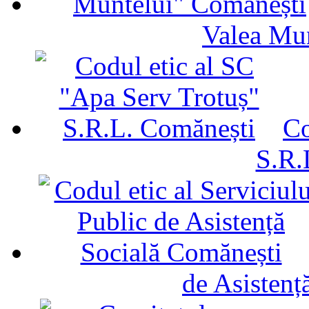
Valea Mu
Co
S.R.
de Asistenț