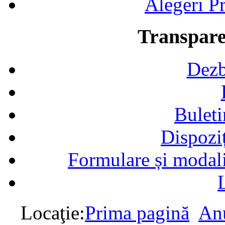
Alegeri Pr
Transpare
Dezb
Buleti
Dispozi
Formulare și modalit
Locaţie:
Prima pagină
Anu