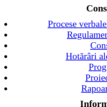
Consi
Procese verbale
Regulamen
Cons
Hotărâri al
Prog
Proie
Rapoart
Inform