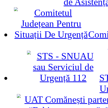
de Asistenț
Comit
ST
U