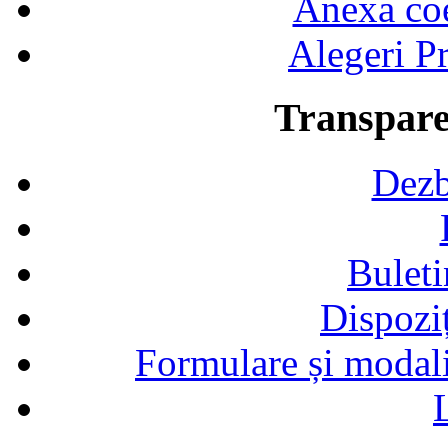
Anexa coef
Alegeri Pr
Transpare
Dezb
Buleti
Dispozi
Formulare și modalit