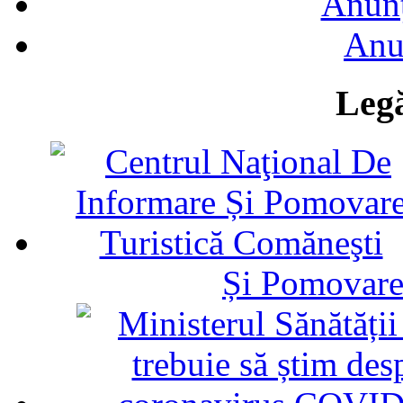
Anunţ
Anu
Legă
Și Pomovare