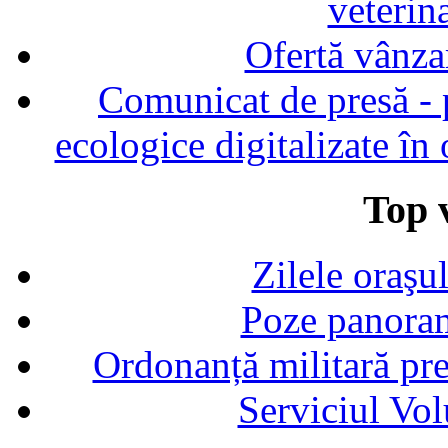
veterin
Ofertă vânza
Comunicat de presă - p
ecologice digitalizate în
Top v
Zilele oraşu
Poze panoram
Ordonanță militară p
Serviciul Vol