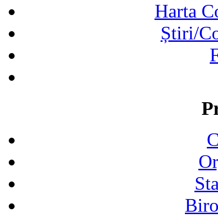
Harta C
Știri/C
F
P
C
Or
Sta
Biro