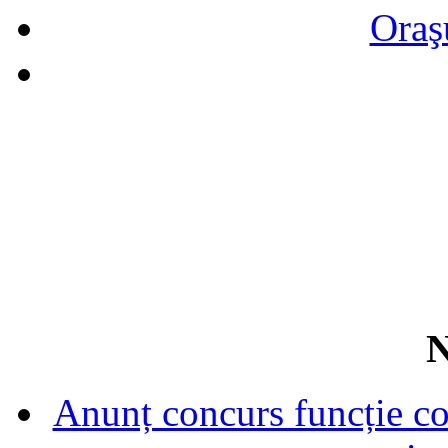
Oraş
N
Anunț concurs funcție con