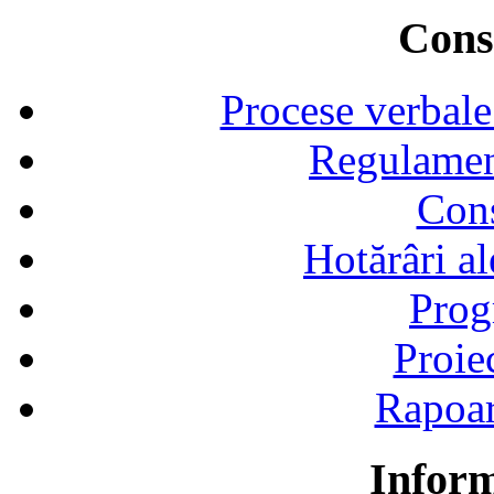
Consi
Procese verbale
Regulamen
Cons
Hotărâri al
Prog
Proie
Rapoart
Inform