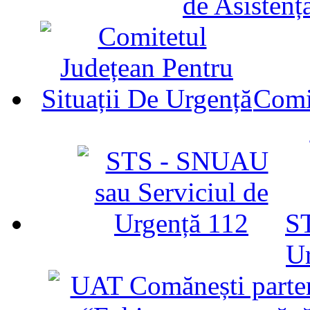
de Asistenț
Comit
ST
U