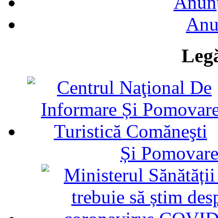
Anunţ
Anu
Legă
Și Pomovare