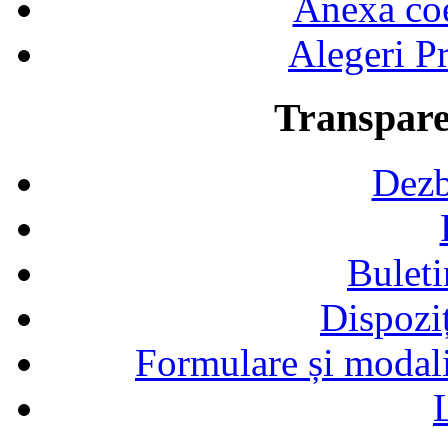
Anexa coef
Alegeri Pr
Transpare
Dezb
Buleti
Dispozi
Formulare și modalit