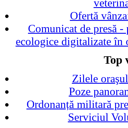
veterin
Ofertă vânza
Comunicat de presă - p
ecologice digitalizate în
Top v
Zilele oraşu
Poze panoram
Ordonanță militară p
Serviciul Vol