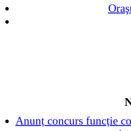
Oraş
N
Anunț concurs funcție con