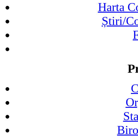
Harta C
Știri/C
F
P
C
Or
Sta
Biro