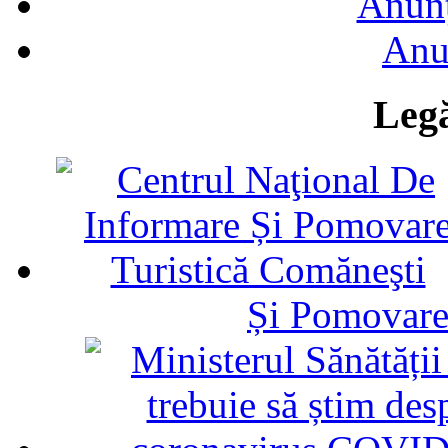
Anunţ
Anu
Legă
Și Pomovare