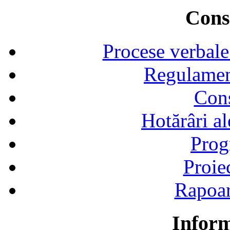
Consi
Procese verbale
Regulamen
Cons
Hotărâri al
Prog
Proie
Rapoart
Inform