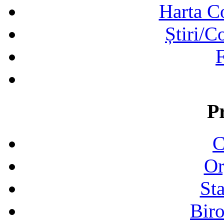
Harta C
Știri/C
F
P
C
Or
Sta
Biro