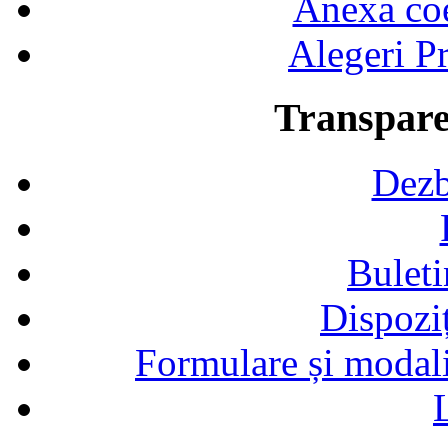
Anexa coef
Alegeri Pr
Transpare
Dezb
Buleti
Dispozi
Formulare și modalit