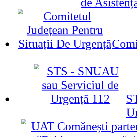
de Asistenț
Comit
ST
U