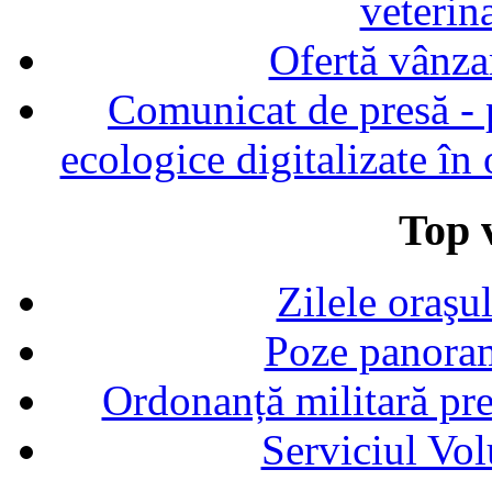
veterin
Ofertă vânza
Comunicat de presă - p
ecologice digitalizate în
Top v
Zilele oraşu
Poze panoram
Ordonanță militară p
Serviciul Vol