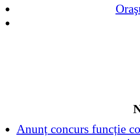
Oraş
N
Anunț concurs funcție con