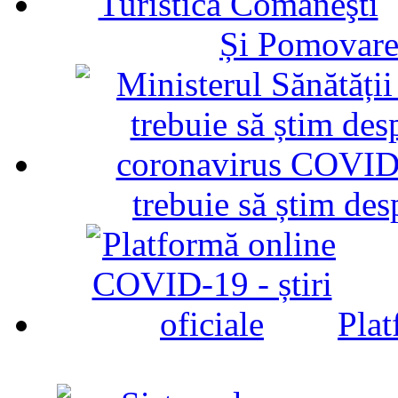
Și Pomovare
trebuie să știm d
Plat