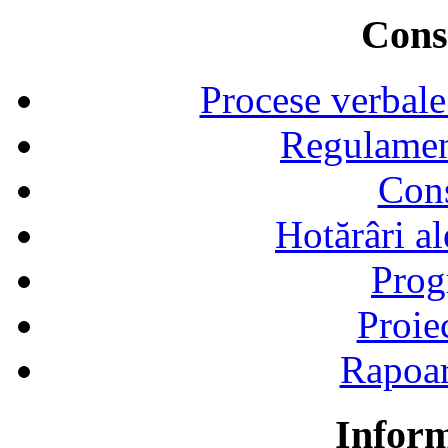
Consi
Procese verbale
Regulamen
Cons
Hotărâri al
Prog
Proie
Rapoart
Inform