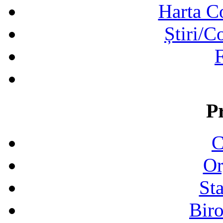
Harta C
Știri/C
F
P
C
Or
Sta
Biro