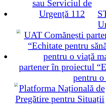
ST
U
partener în proiectul “E
pentru o