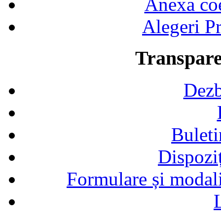
Anexa coef
Alegeri Pr
Transpare
Dezb
Buleti
Dispozi
Formulare și modalit