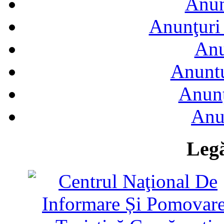
Anun
Anunţuri 
Anu
Anuntu
Anunţ
Anu
Legă