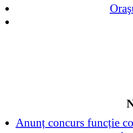
Oraş
N
Anunț concurs funcție con