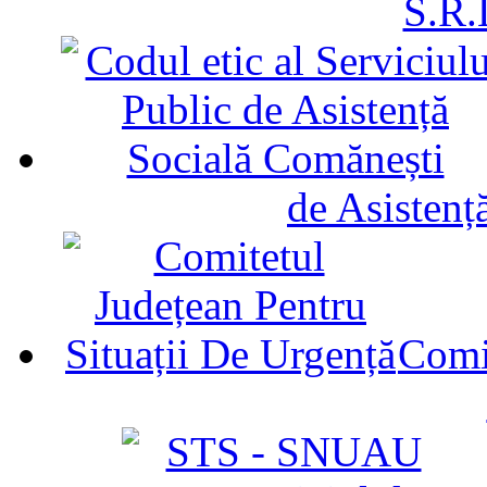
S.R.
de Asistenț
Comit