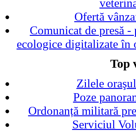
veterin
Ofertă vânza
Comunicat de presă - p
ecologice digitalizate în
Top v
Zilele oraşu
Poze panoram
Ordonanță militară p
Serviciul Vol