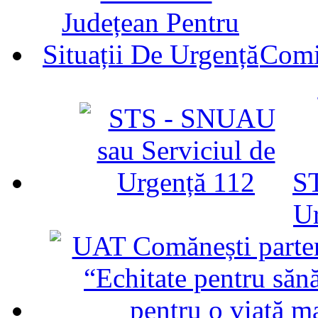
Comit
ST
U