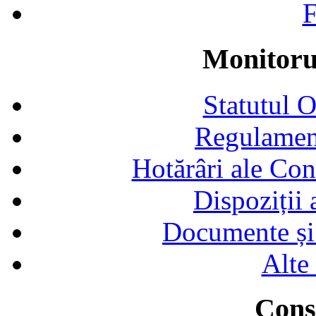
F
Monitorul
Statutul 
Regulamen
Hotărâri ale Con
Dispoziții
Documente și 
Alte
Consi