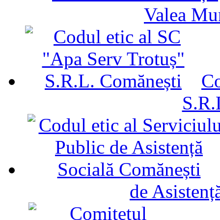
Valea Mu
Co
S.R.
de Asistenț