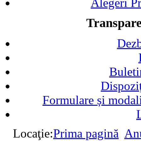
Alegeri Pr
Transpare
Dezb
Buleti
Dispozi
Formulare și modalit
Locaţie:
Prima pagină
Anu