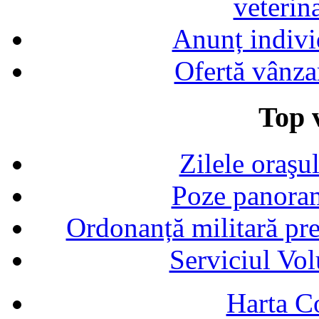
veterin
Anunț indivi
Ofertă vânza
Top v
Zilele oraşu
Poze panoram
Ordonanță militară p
Serviciul Vol
Harta C