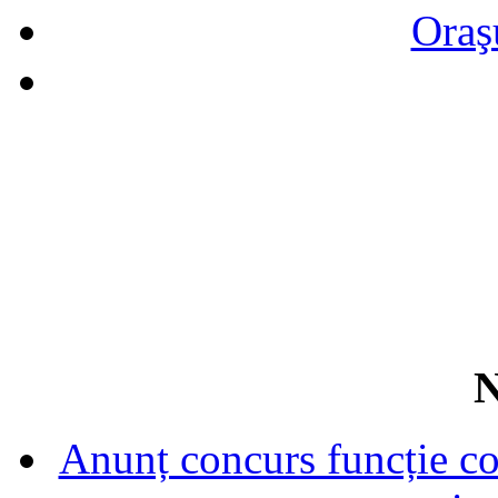
Oraş
N
Anunț concurs funcție con