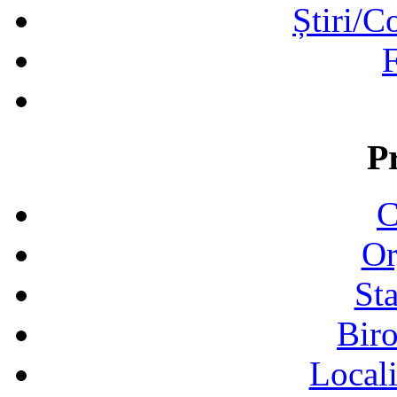
Știri/C
F
P
C
Or
Sta
Biro
Locali