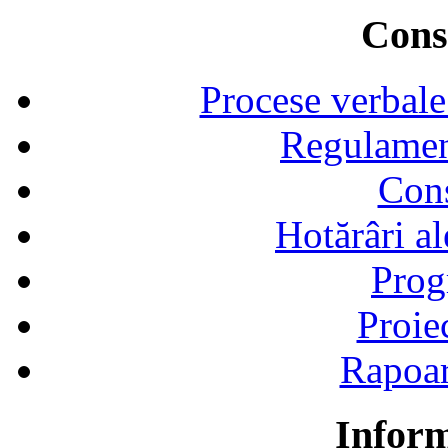
Consi
Procese verbale
Regulamen
Cons
Hotărâri al
Prog
Proie
Rapoart
Inform