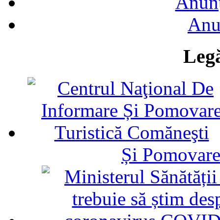
Anunţ
Anu
Legă
Și Pomovare