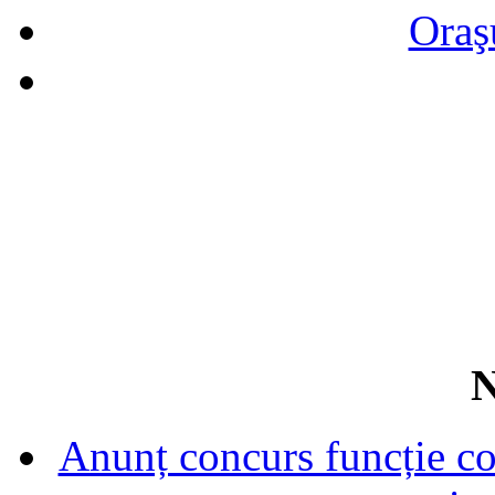
Oraş
N
Anunț concurs funcție con