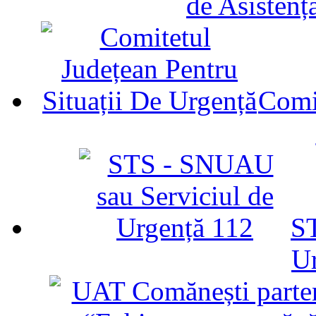
de Asistenț
Comit
ST
U