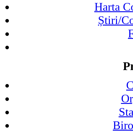
Harta C
Știri/C
F
P
C
Or
Sta
Biro