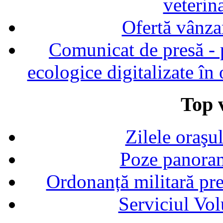
veterin
Ofertă vânza
Comunicat de presă - p
ecologice digitalizate în
Top v
Zilele oraşu
Poze panoram
Ordonanță militară p
Serviciul Vol