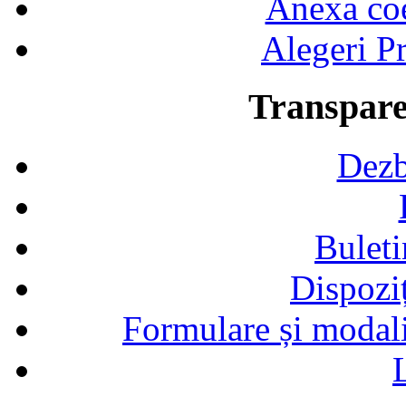
Anexa coef
Alegeri Pr
Transpare
Dezb
Buleti
Dispozi
Formulare și modalit