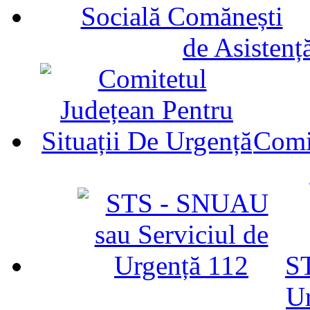
de Asistenț
Comit
ST
U