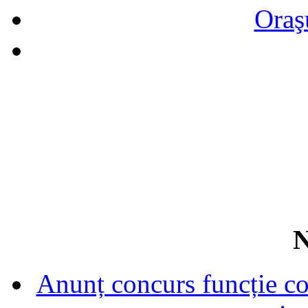
Oraş
N
Anunț concurs funcție con