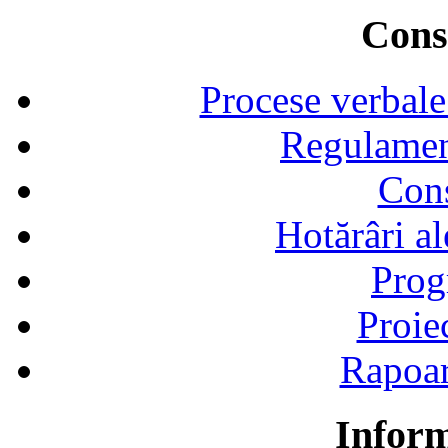
Consi
Procese verbale
Regulamen
Cons
Hotărâri al
Prog
Proie
Rapoart
Inform