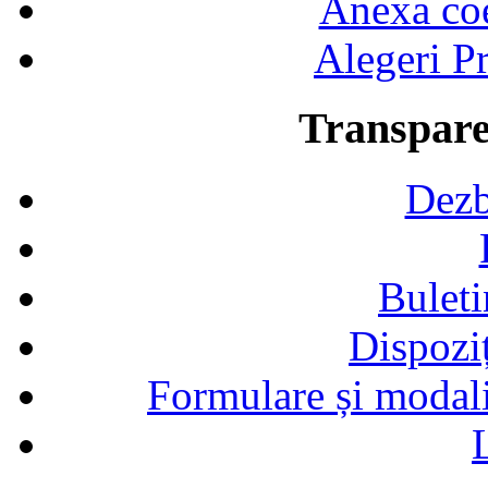
Anexa coef
Alegeri Pr
Transpare
Dezb
Buleti
Dispozi
Formulare și modalit