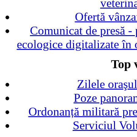
veterin
Ofertă vânza
Comunicat de presă - p
ecologice digitalizate în
Top v
Zilele oraşu
Poze panoram
Ordonanță militară p
Serviciul Vol