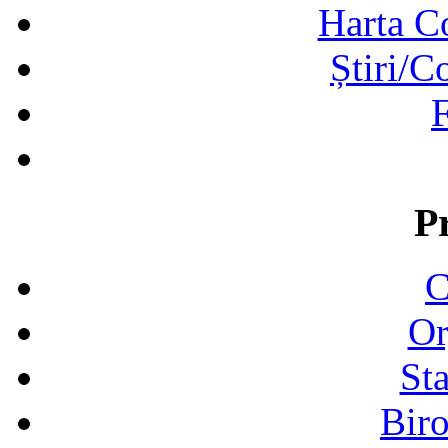
Harta C
Știri/C
F
P
C
Or
Sta
Biro