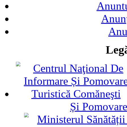
Anuntu
Anunţ
Anu
Legă
Și Pomovare