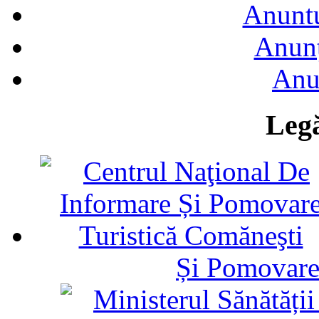
Anuntu
Anunţ
Anu
Legă
Și Pomovare