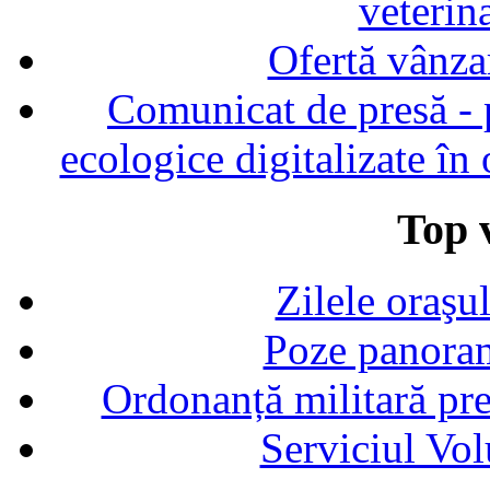
veterin
Ofertă vânza
Comunicat de presă - p
ecologice digitalizate în
Top v
Zilele oraşu
Poze panoram
Ordonanță militară p
Serviciul Vol