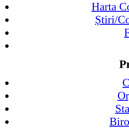
Harta C
Știri/C
F
P
C
Or
Sta
Biro