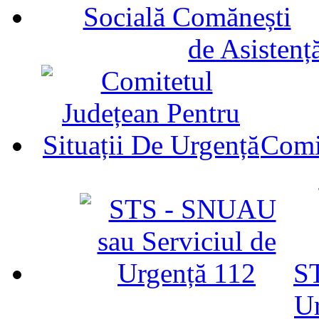
de Asistenț
Comit
ST
U