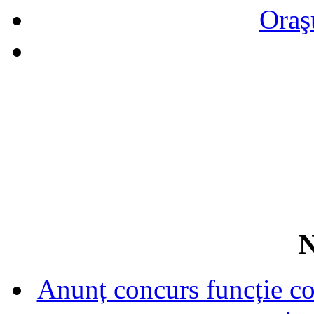
Oraş
N
Anunț concurs funcție con