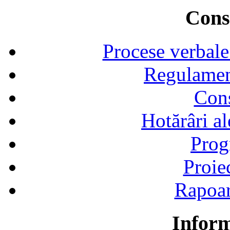
Consi
Procese verbale
Regulamen
Cons
Hotărâri al
Prog
Proie
Rapoart
Inform