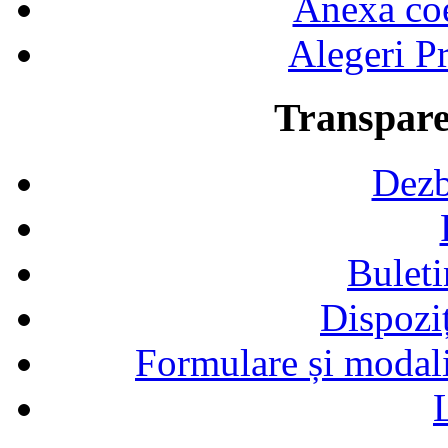
Anexa coef
Alegeri Pr
Transpare
Dezb
Buleti
Dispozi
Formulare și modalit