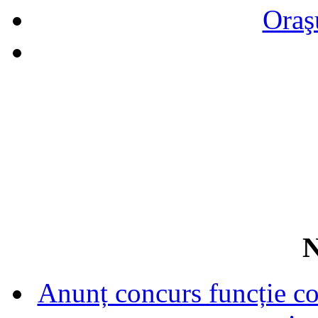
Oraş
N
Anunț concurs funcție con