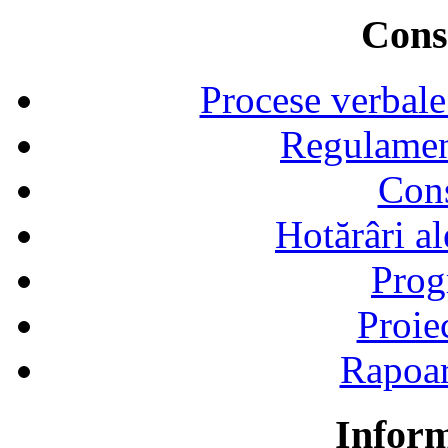
Consi
Procese verbale
Regulamen
Cons
Hotărâri al
Prog
Proie
Rapoart
Inform