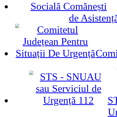
de Asistenț
Comit
ST
U