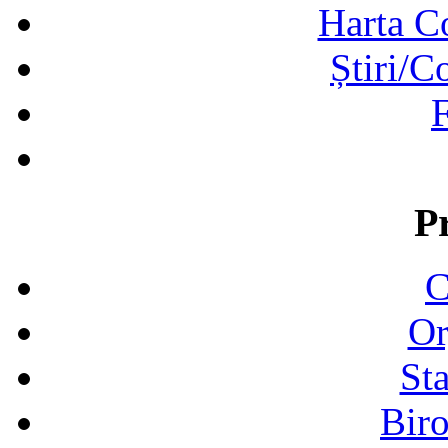
Harta C
Știri/C
F
P
C
Or
Sta
Biro