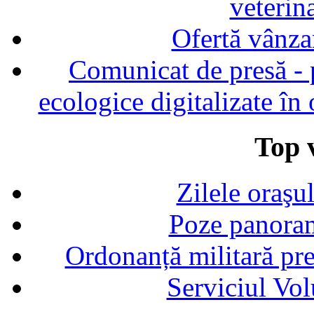
veterin
Ofertă vânza
Comunicat de presă - p
ecologice digitalizate în
Top v
Zilele oraşu
Poze panoram
Ordonanță militară p
Serviciul Vol