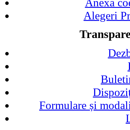
Anexa coef
Alegeri Pr
Transpare
Dezb
Buleti
Dispozi
Formulare și modalit