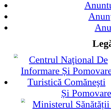
Anuntu
Anunţ
Anu
Legă
Și Pomovare