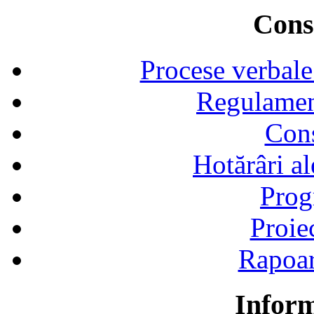
Consi
Procese verbale
Regulamen
Cons
Hotărâri al
Prog
Proie
Rapoart
Inform