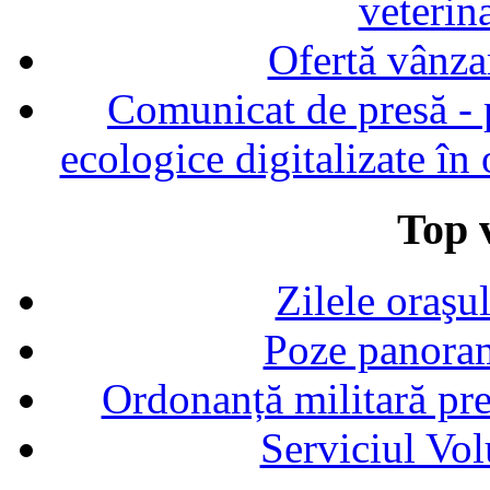
veterin
Ofertă vânza
Comunicat de presă - p
ecologice digitalizate în
Top v
Zilele oraşu
Poze panoram
Ordonanță militară p
Serviciul Vol