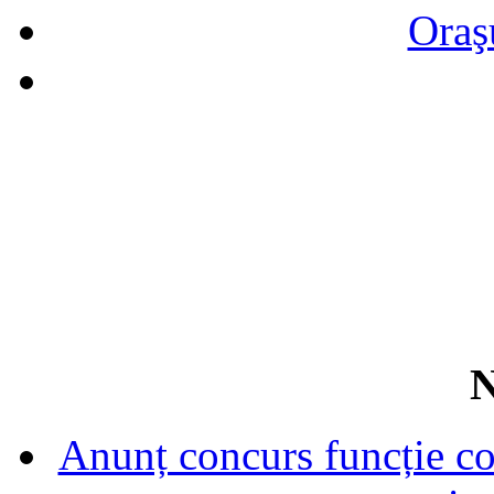
Oraş
N
Anunț concurs funcție con