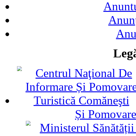
Anuntu
Anunţ
Anu
Legă
Și Pomovare