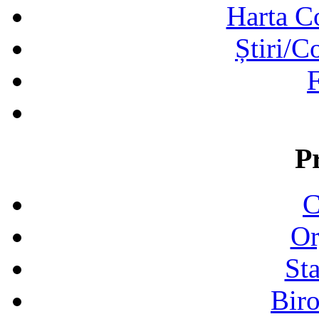
Harta C
Știri/C
F
P
C
Or
Sta
Biro