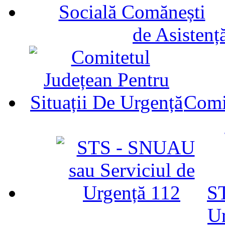
de Asistenț
Comit
ST
U