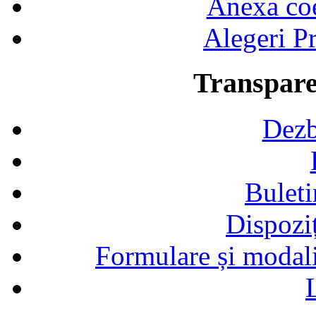
Anexa coef
Alegeri Pr
Transpare
Dezb
Buleti
Dispozi
Formulare și modalit