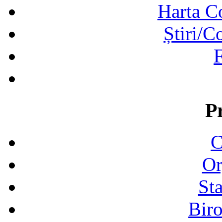
Harta C
Știri/C
F
P
C
Or
Sta
Biro