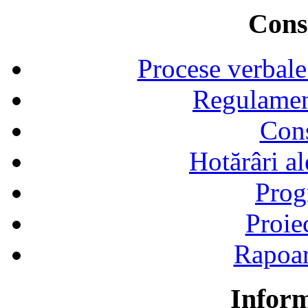
Consi
Procese verbale
Regulamen
Cons
Hotărâri al
Prog
Proie
Rapoart
Inform