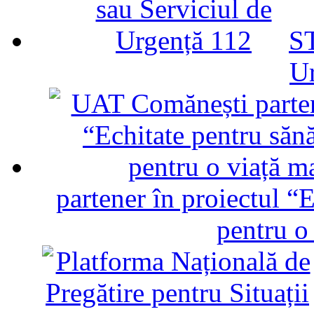
ST
U
partener în proiectul “E
pentru o