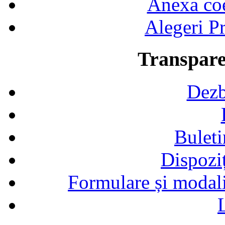
Anexa coef
Alegeri Pr
Transpare
Dezb
Buleti
Dispozi
Formulare și modalit