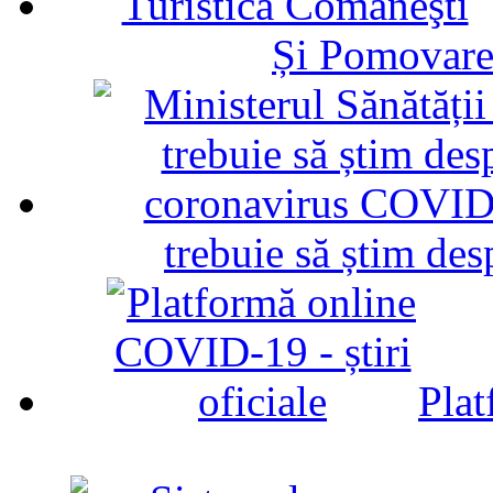
Și Pomovare
trebuie să știm d
Plat