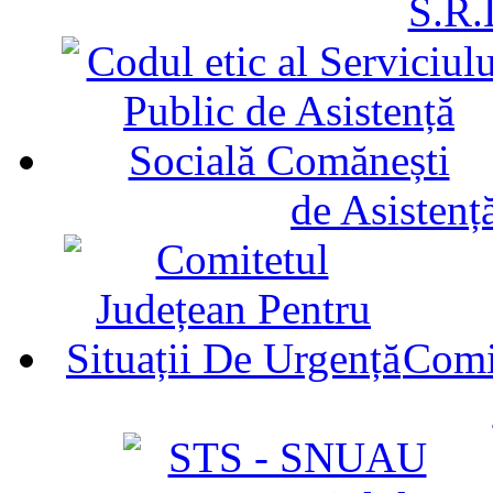
S.R.
de Asistenț
Comit