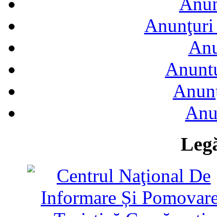
Anun
Anunţuri 
Anu
Anuntu
Anunţ
Anu
Legă