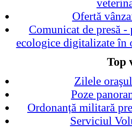
veterin
Ofertă vânza
Comunicat de presă - p
ecologice digitalizate în
Top v
Zilele oraşu
Poze panoram
Ordonanță militară p
Serviciul Vol