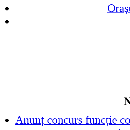
Oraş
N
Anunț concurs funcție con