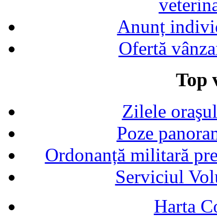
veterin
Anunț indivi
Ofertă vânza
Top v
Zilele oraşu
Poze panoram
Ordonanță militară p
Serviciul Vol
Harta C