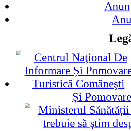
Anunţ
Anu
Legă
Și Pomovare