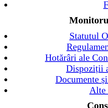
F
Monitorul
Statutul 
Regulamen
Hotărâri ale Con
Dispoziții
Documente și 
Alte
Consi