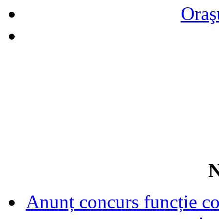
Oraş
N
Anunț concurs funcție con