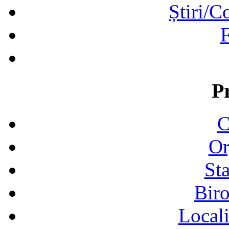
Știri/C
F
P
C
Or
Sta
Biro
Locali