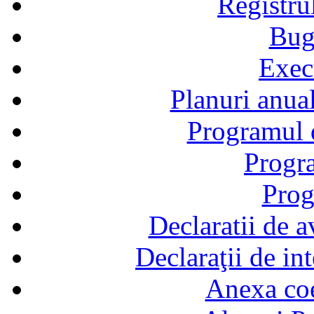
Registru
Bug
Exec
Planuri anual
Programul d
Progra
Prog
Declaratii de a
Declaraţii de in
Anexa coef