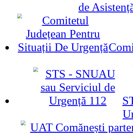
de Asistenț
Comit
ST
U