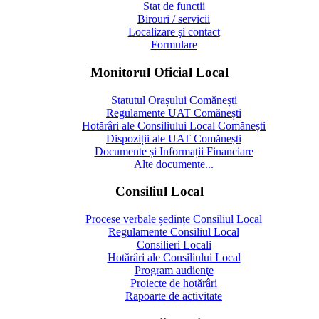
Stat de functii
Birouri / servicii
Localizare şi contact
Formulare
Monitorul Oficial Local
Statutul Orașului Comănești
Regulamente UAT Comănești
Hotărâri ale Consiliului Local Comănești
Dispoziții ale UAT Comănești
Documente și Informații Financiare
Alte documente...
Consiliul Local
Procese verbale ședințe Consiliul Local
Regulamente Consiliul Local
Consilieri Locali
Hotărâri ale Consiliului Local
Program audienţe
Proiecte de hotărâri
Rapoarte de activitate