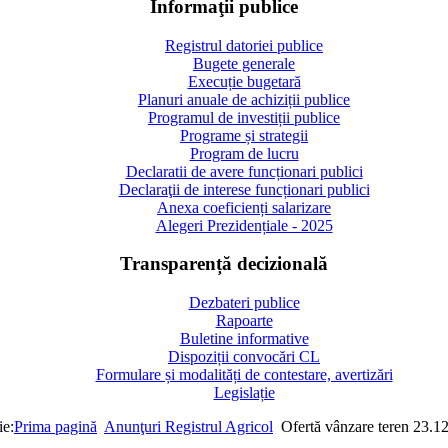
Informaţii publice
Registrul datoriei publice
Bugete generale
Execuție bugetară
Planuri anuale de achiziții publice
Programul de investiții publice
Programe și strategii
Program de lucru
Declaratii de avere funcționari publici
Declaraţii de interese funcționari publici
Anexa coeficienți salarizare
Alegeri Prezidențiale - 2025
Transparență decizională
Dezbateri publice
Rapoarte
Buletine informative
Dispoziții convocări CL
Formulare și modalități de contestare, avertizări
Legislație
ie:
Prima pagină
Anunţuri Registrul Agricol
Ofertă vânzare teren 23.1