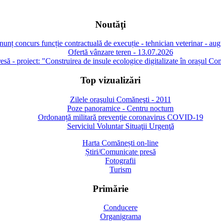
Noutăţi
unț concurs funcție contractuală de execuție - tehnician veterinar - au
Ofertă vânzare teren - 13.07.2026
să - proiect: "Construirea de insule ecologice digitalizate în orașul Co
Top vizualizări
Zilele oraşului Comăneşti - 2011
Poze panoramice - Centru nocturn
Ordonanță militară prevenție coronavirus COVID-19
Serviciul Voluntar Situaţii Urgenţă
Harta Comănești on-line
Știri/Comunicate presă
Fotografii
Turism
Primărie
Conducere
Organigrama