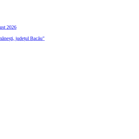
gust 2026
mănești, județul Bacău"