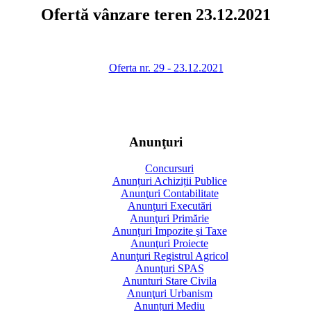
Ofertă vânzare teren 23.12.2021
Oferta nr. 29 - 23.12.2021
Anunţuri
Concursuri
Anunțuri Achiziții Publice
Anunţuri Contabilitate
Anunţuri Executări
Anunţuri Primărie
Anunţuri Impozite şi Taxe
Anunţuri Proiecte
Anunţuri Registrul Agricol
Anunţuri SPAS
Anunturi Stare Civila
Anunţuri Urbanism
Anunțuri Mediu