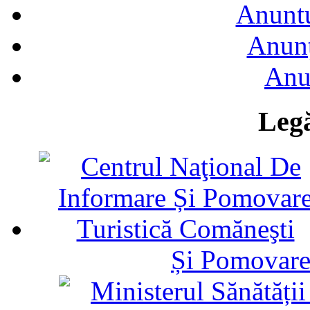
Anuntu
Anunţ
Anu
Legă
Și Pomovare