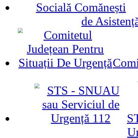
de Asistenț
Comit
ST
U