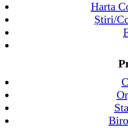
Harta C
Știri/C
F
P
C
Or
Sta
Biro