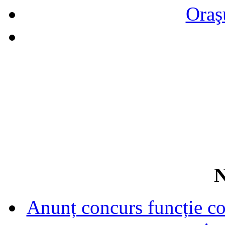
Oraş
N
Anunț concurs funcție con