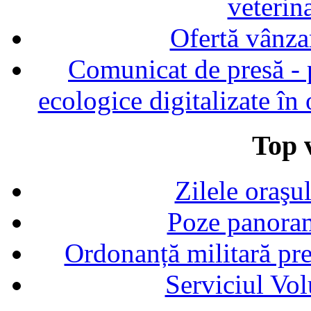
veterin
Ofertă vânza
Comunicat de presă - p
ecologice digitalizate în
Top v
Zilele oraşu
Poze panoram
Ordonanță militară p
Serviciul Vol