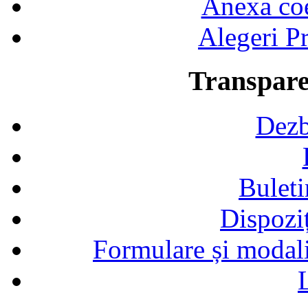
Anexa coef
Alegeri Pr
Transpare
Dezb
Buleti
Dispozi
Formulare și modalit