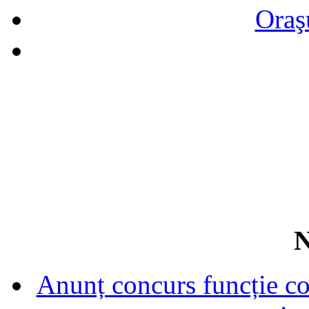
Oraş
N
Anunț concurs funcție con