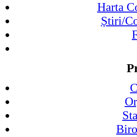
Harta C
Știri/C
F
P
C
Or
Sta
Biro