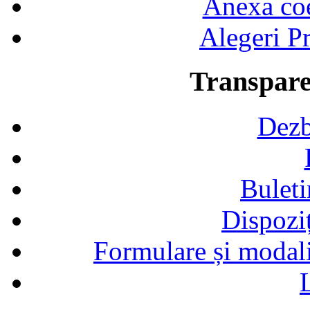
Anexa coef
Alegeri Pr
Transpare
Dezb
Buleti
Dispozi
Formulare și modalit