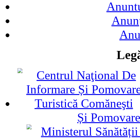
Anuntu
Anunţ
Anu
Legă
Și Pomovare