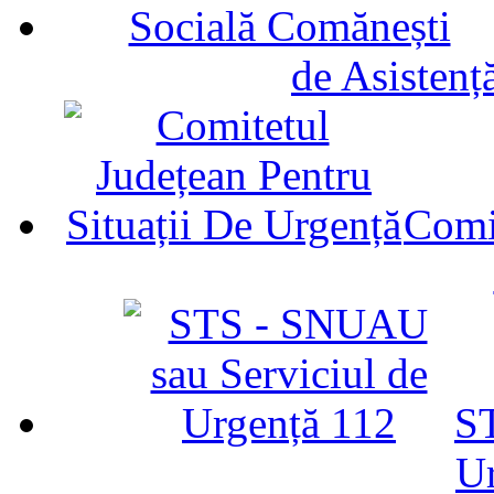
de Asistenț
Comit
ST
U