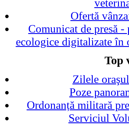
veterin
Ofertă vânza
Comunicat de presă - p
ecologice digitalizate în
Top v
Zilele oraşu
Poze panoram
Ordonanță militară p
Serviciul Vol