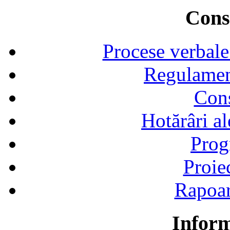
Consi
Procese verbale
Regulamen
Cons
Hotărâri al
Prog
Proie
Rapoart
Inform