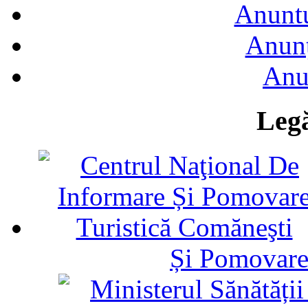
Anuntu
Anunţ
Anu
Legă
Și Pomovare