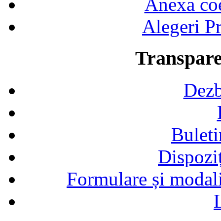
Anexa coef
Alegeri Pr
Transpare
Dezb
Buleti
Dispozi
Formulare și modalit