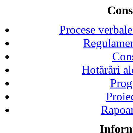
Consi
Procese verbale
Regulamen
Cons
Hotărâri al
Prog
Proie
Rapoart
Inform