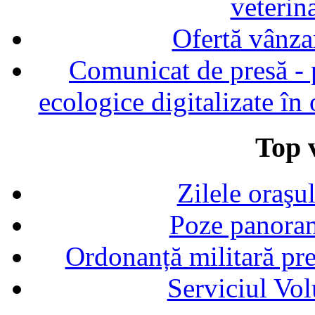
veterin
Ofertă vânza
Comunicat de presă - p
ecologice digitalizate în
Top v
Zilele oraşu
Poze panoram
Ordonanță militară p
Serviciul Vol