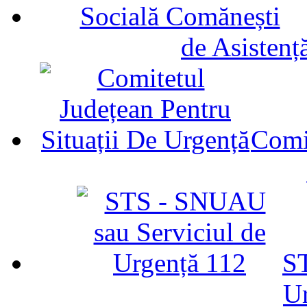
de Asistenț
Comit
ST
U