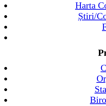
Harta C
Știri/C
F
P
C
Or
Sta
Biro