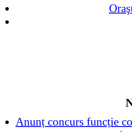
Oraş
N
Anunț concurs funcție con