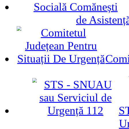
de Asistenț
Comit
ST
U