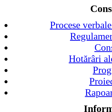
Consi
Procese verbale
Regulamen
Cons
Hotărâri al
Prog
Proie
Rapoart
Inform