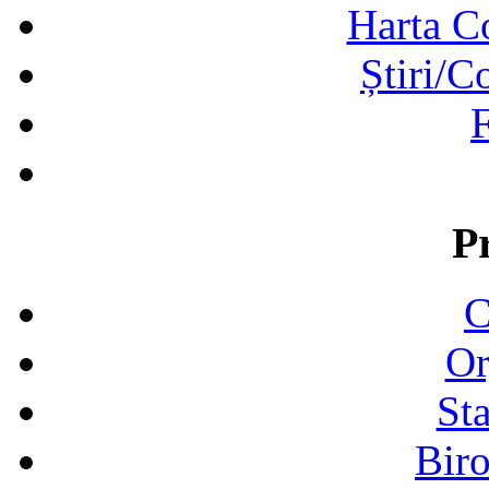
Harta C
Știri/C
F
P
C
Or
Sta
Biro