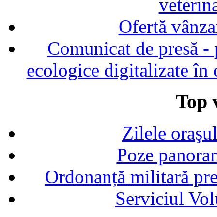
veterin
Ofertă vânza
Comunicat de presă - p
ecologice digitalizate în
Top v
Zilele oraşu
Poze panoram
Ordonanță militară p
Serviciul Vol