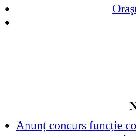
Oraş
N
Anunț concurs funcție con