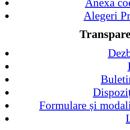
Anexa coef
Alegeri Pr
Transpare
Dezb
Buleti
Dispozi
Formulare și modalit