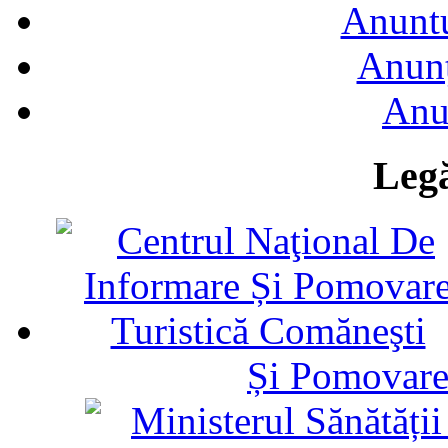
Anuntu
Anunţ
Anu
Legă
Și Pomovare